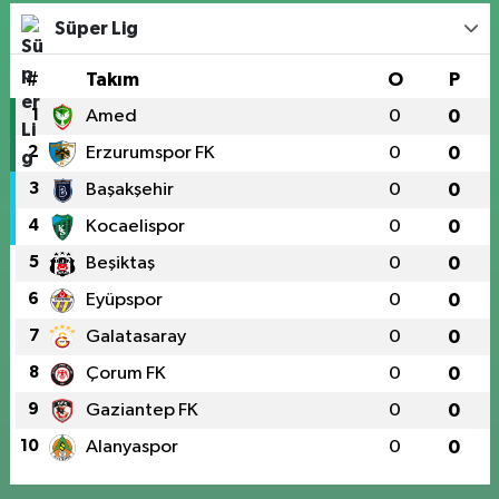
Süper Lig
#
Takım
O
P
1
Amed
0
0
2
Erzurumspor FK
0
0
3
Başakşehir
0
0
4
Kocaelispor
0
0
5
Beşiktaş
0
0
6
Eyüpspor
0
0
7
Galatasaray
0
0
8
Çorum FK
0
0
9
Gaziantep FK
0
0
10
Alanyaspor
0
0