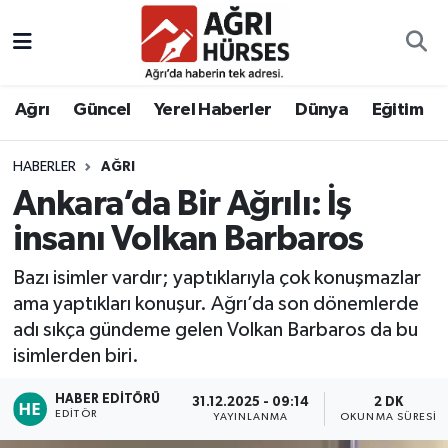
Hava Durumu
Ağrı
Güncel
Yerel Haberler
Dünya
Eğitim
Trafik Durumu
HABERLER
AĞRI
Süper Lig Puan Durumu ve Fikstür
Ankara’da Bir Ağrılı: İş
Tüm Manşetler
insanı Volkan Barbaros
Bazı isimler vardır; yaptıklarıyla çok konuşmazlar
Son Dakika Haberleri
ama yaptıkları konuşur. Ağrı’da son dönemlerde
adı sıkça gündeme gelen Volkan Barbaros da bu
Haber Arşivi
isimlerden biri.
HABER EDITÖRÜ
31.12.2025 - 09:14
2 DK
EDITÖR
YAYINLANMA
OKUNMA SÜRESI