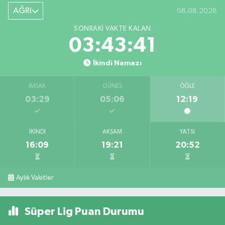
AĞRI
08.08.2026
SONRAKI VAKTE KALAN
03:43:41
İkindi Namazı
İMSAK
GÜNEŞ
ÖĞLE
03:29
05:06
12:19
İKINDI
AKŞAM
YATSI
16:09
19:21
20:52
Aylık Vakitler
Süper Lig Puan Durumu