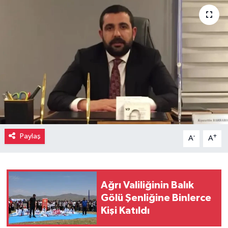
Paylaş
-
+
A
A
Ağrı Valiliğinin Balık
Gölü Şenliğine Binlerce
Kişi Katıldı