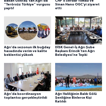
Bakan Göktaş’tan Ağrı’da
CHP'li Serdar Yılmaz ve
“Terörsüz Türkiye” vurgusu
Sinan Hano OGC’yi ziyaret
yaptı!
etti
Ağrı’da sezonun ilk buğday
DİSK Genel-İş Ağrı Şube
hasadında verim ve kalite
Başkanı Erincik’ten Ağrı
beklentisi yüksek
Belediyesi’ne Tepki
Ağrı’da koordinasyon
Ağrı Valiliğinin Balık Gölü
toplantısı gerçekleştirildi
Şenliğine Binlerce Kişi
Katıldı