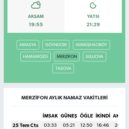
AKŞAM
YATSI
19:55
21:29
AMASYA
GÖYNÜCEK
GÜMÜŞHACIKÖY
HAMAMÖZÜ
MERZİFON
SULUOVA
TAŞOVA
MERZİFON AYLIK NAMAZ VAKITLERI
İMSAK
GÜNEŞ
ÖĞLE
İKINDI
AKŞA
25 Tem Cts
03:33
05:21
12:50
16:46
20:09