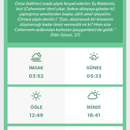
Onlar (kâfirler) orada şöyle feryad ederler: Ey Rabbimiz,
bizi (Cehennem'den) çıkar, (tekrar dünyaya gönder ki)
yaptığımız amellerden başka; sâlih amel işleyelim.
(Onlara şöyle denilir:) "Size, düşünecek bir kimsenin
düşüneceği kadar ömür vermedik mi ki? Hem size
Cehennem azâbından korkutan (peygamber) de geldi."
(Fâtır Sûresi, 37)
İMSAK
GÜNEŞ
03:52
05:33
ÖĞLE
İKINDI
12:49
16:41