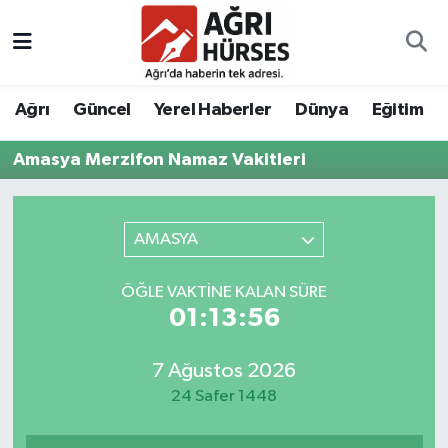
Hava Durumu
Ağrı
Güncel
Yerel Haberler
Dünya
Eğitim
Trafik Durumu
Amasya Merzifon Namaz Vakitleri
Süper Lig Puan Durumu ve Fikstür
Tüm Manşetler
AMASYA
Son Dakika Haberleri
ÖĞLE VAKTINE KALAN SÜRE
01:13:56
Haber Arşivi
7 Ağustos 2026
24 Safer 1448