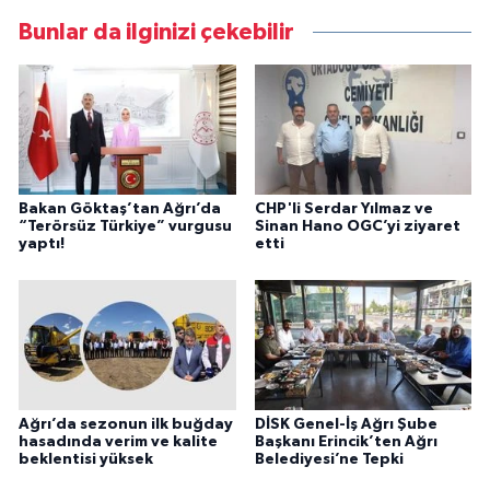
Bunlar da ilginizi çekebilir
Bakan Göktaş’tan Ağrı’da
CHP'li Serdar Yılmaz ve
“Terörsüz Türkiye” vurgusu
Sinan Hano OGC’yi ziyaret
yaptı!
etti
Ağrı’da sezonun ilk buğday
DİSK Genel-İş Ağrı Şube
hasadında verim ve kalite
Başkanı Erincik’ten Ağrı
beklentisi yüksek
Belediyesi’ne Tepki