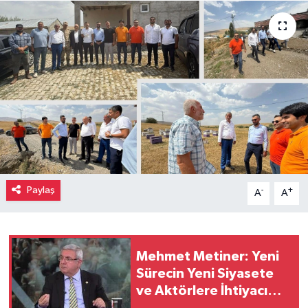
Paylaş
-
+
A
A
Mehmet Metiner: Yeni
Sürecin Yeni Siyasete
ve Aktörlere İhtiyacı
Var