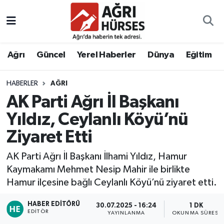
Hava Durumu
Ağrı
Güncel
Yerel Haberler
Dünya
Eğitim
Trafik Durumu
HABERLER
AĞRI
Süper Lig Puan Durumu ve Fikstür
AK Parti Ağrı İl Başkanı
Tüm Manşetler
Yıldız, Ceylanlı Köyü’nü
Ziyaret Etti
Son Dakika Haberleri
AK Parti Ağrı İl Başkanı İlhami Yıldız, Hamur
Haber Arşivi
Kaymakamı Mehmet Nesip Mahir ile birlikte
Hamur ilçesine bağlı Ceylanlı Köyü’nü ziyaret etti.
HABER EDITÖRÜ
30.07.2025 - 16:24
1 DK
EDITÖR
YAYINLANMA
OKUNMA SÜRESI