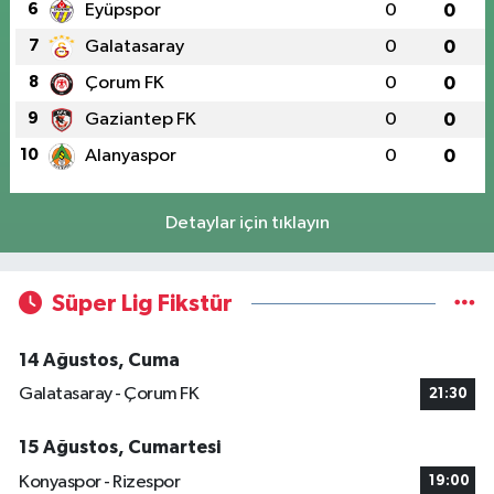
6
Eyüpspor
0
0
7
Galatasaray
0
0
8
Çorum FK
0
0
9
Gaziantep FK
0
0
10
Alanyaspor
0
0
Detaylar için tıklayın
Süper Lig Fikstür
14 Ağustos, Cuma
Galatasaray - Çorum FK
21:30
15 Ağustos, Cumartesi
Konyaspor - Rizespor
19:00