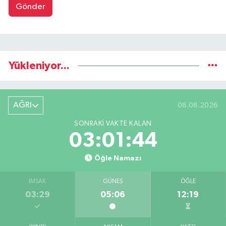
Gönder
Yükleniyor...
AĞRI
08.08.2026
SONRAKI VAKTE KALAN
03:01:43
Öğle Namazı
İMSAK
GÜNEŞ
ÖĞLE
03:29
05:06
12:19