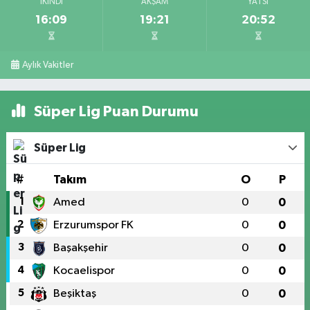
İKINDI
AKŞAM
YATSI
16:09
19:21
20:52
Aylık Vakitler
Süper Lig Puan Durumu
Süper Lig
#
Takım
O
P
1
Amed
0
0
2
Erzurumspor FK
0
0
3
Başakşehir
0
0
4
Kocaelispor
0
0
5
Beşiktaş
0
0