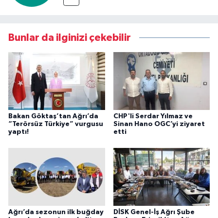
Bunlar da ilginizi çekebilir
Bakan Göktaş’tan Ağrı’da
CHP'li Serdar Yılmaz ve
“Terörsüz Türkiye” vurgusu
Sinan Hano OGC’yi ziyaret
yaptı!
etti
Ağrı’da sezonun ilk buğday
DİSK Genel-İş Ağrı Şube