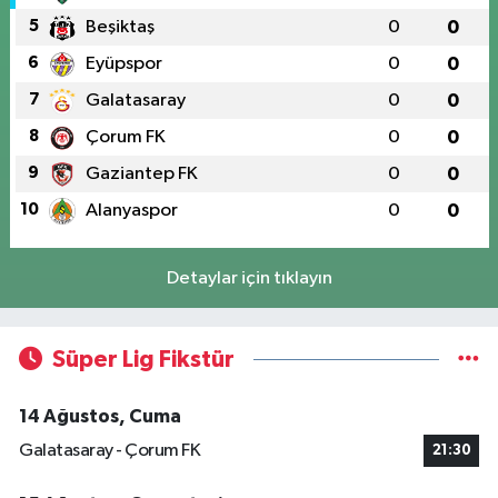
5
Beşiktaş
0
0
6
Eyüpspor
0
0
7
Galatasaray
0
0
8
Çorum FK
0
0
9
Gaziantep FK
0
0
10
Alanyaspor
0
0
Detaylar için tıklayın
Süper Lig Fikstür
14 Ağustos, Cuma
Galatasaray - Çorum FK
21:30