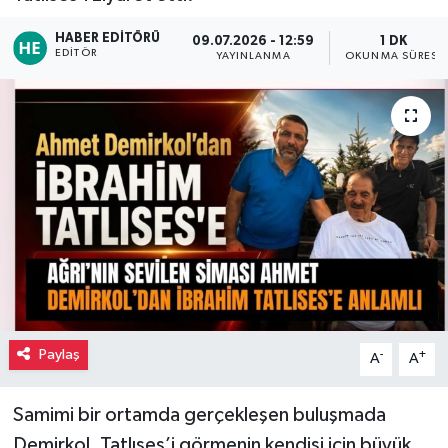
HABER EDITÖRÜ
09.07.2026 - 12:59
1 DK
EDITÖR
YAYINLANMA
OKUNMA SÜRESI
Paylaş
-
+
A
A
Samimi bir ortamda gerçekleşen buluşmada
Demirkol, Tatlıses’i görmenin kendisi için büyük