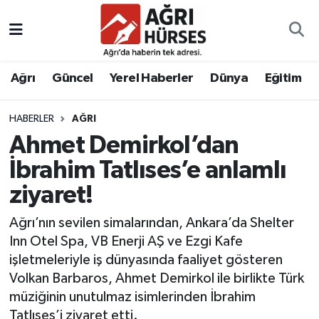
Hava Durumu
Ağrı
Güncel
Yerel Haberler
Dünya
Eğitim
Trafik Durumu
HABERLER
AĞRI
Süper Lig Puan Durumu ve Fikstür
Ahmet Demirkol’dan
Tüm Manşetler
İbrahim Tatlıses’e anlamlı
ziyaret!
Son Dakika Haberleri
Ağrı’nın sevilen simalarından, Ankara’da Shelter
Haber Arşivi
Inn Otel Spa, VB Enerji AŞ ve Ezgi Kafe
işletmeleriyle iş dünyasında faaliyet gösteren
Volkan Barbaros, Ahmet Demirkol ile birlikte Türk
müziğinin unutulmaz isimlerinden İbrahim
Tatlıses’i ziyaret etti.