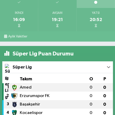
İKINDI
AKŞAM
YATSI
16:09
19:21
20:52
Aylık Vakitler
Süper Lig Puan Durumu
Süper Lig
#
Takım
O
P
1
Amed
0
0
2
Erzurumspor FK
0
0
3
Başakşehir
0
0
4
Kocaelispor
0
0