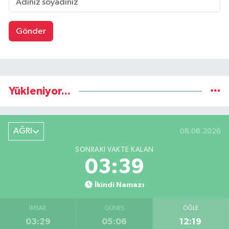
Gönder
Yükleniyor...
AĞRI
08.08.2026
SONRAKI VAKTE KALAN
03:38
İkindi Namazı
İMSAK
GÜNEŞ
ÖĞLE
03:29
05:06
12:19