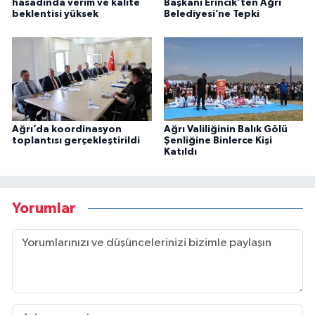
hasadında verim ve kalite
Başkanı Erincik’ten Ağrı
beklentisi yüksek
Belediyesi’ne Tepki
Ağrı’da koordinasyon
Ağrı Valiliğinin Balık Gölü
toplantısı gerçekleştirildi
Şenliğine Binlerce Kişi
Katıldı
Yorumlar