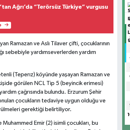
tan Ağrı’da “Terörsüz Türkiye” vurgusu
e
an Ramazan ve Aslı Tilaver çifti, çocuklarının
ığı sebebiyle yardımseverlerden yardım
Çetenli (Teperız) köyünde yaşayan Ramazan ve
 kişide görülen NCL Tip 5 (beyincik erimesi)
n yardım çağrısında bulundu. Erzurum Şehir
nulan çocukların tedaviye uygun olduğu ve
meleri gerektiği belirtiliyor.
1
 ve Muhammed Emir (2) isimli çocukları, bu