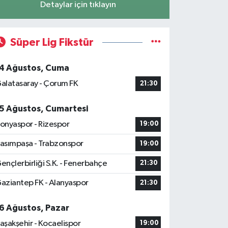
Detaylar için tıklayın
Süper Lig Fikstür
4 Ağustos, Cuma
alatasaray - Çorum FK
21:30
5 Ağustos, Cumartesi
onyaspor - Rizespor
19:00
asımpaşa - Trabzonspor
19:00
ençlerbirliği S.K. - Fenerbahçe
21:30
aziantep FK - Alanyaspor
21:30
6 Ağustos, Pazar
aşakşehir - Kocaelispor
19:00