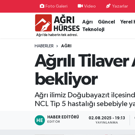
Foto Galeri
Video
Yazarlar
Ağrı
Güncel
Yerel
Hava Durumu
Teknoloji
Trafik Durumu
HABERLER
AĞRI
Süper Lig Puan Durumu ve Fikstür
Ağrılı Tilaver
Tüm Manşetler
bekliyor
Son Dakika Haberleri
Ağrı ilimiz Doğubayazıt ilçesin
Haber Arşivi
NCL Tip 5 hastalığı sebebiyle 
HABER EDITÖRÜ
02.08.2025 - 19:13
EDITÖR
YAYINLANMA