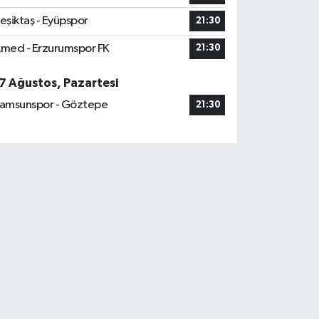
eşiktaş - Eyüpspor
21:30
med - Erzurumspor FK
21:30
7 Ağustos, Pazartesi
amsunspor - Göztepe
21:30