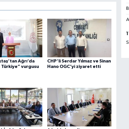
B
A
1
S
taş’tan Ağrı’da
CHP'li Serdar Yılmaz ve Sinan
 Türkiye” vurgusu
Hano OGC’yi ziyaret etti