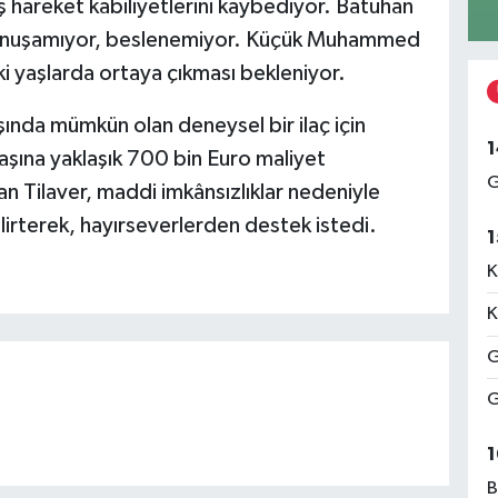
ş hareket kabiliyetlerini kaybediyor. Batuhan
 konuşamıyor, beslenemiyor. Küçük Muhammed
i yaşlarda ortaya çıkması bekleniyor.
ışında mümkün olan deneysel bir ilaç için
1
aşına yaklaşık 700 bin Euro maliyet
G
an Tilaver, maddi imkânsızlıklar nedeniyle
elirterek, hayırseverlerden destek istedi.
1
K
K
G
G
1
B