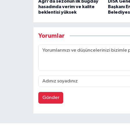
Ağrı’da sezonun ilk buğday
DİSK Gene
hasadında verim ve kalite
Başkanı Er
beklentisi yüksek
Belediyes
Yorumlar
Gönder