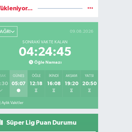
ükleniyor...
AĞRI
09.08.2026
SONRAKI VAKTE KALAN
04:24:44
Öğle Namazı
SAK
GÜNEŞ
ÖĞLE
İKINDI
AKŞAM
YATSI
:30
05:07
12:18
16:08
19:20
20:50
Aylık Vakitler
Süper Lig Puan Durumu