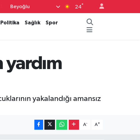
°
Beyoğlu
.1
24
8
Politika
Sağlık
Spor
2
8
0
in yardım
4
ocuklarının yakalandığı amansız
-
+
A
A