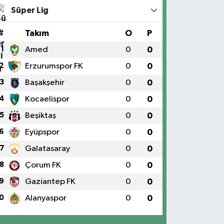
Süper Lig
#
Takım
O
P
1
Amed
0
0
2
Erzurumspor FK
0
0
3
Başakşehir
0
0
4
Kocaelispor
0
0
5
Beşiktaş
0
0
6
Eyüpspor
0
0
7
Galatasaray
0
0
8
Çorum FK
0
0
9
Gaziantep FK
0
0
0
Alanyaspor
0
0