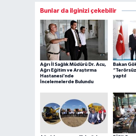
Bunlar da ilginizi çekebilir
Ağrı İl Sağlık Müdürü Dr. Acu,
Bakan Gök
Ağrı Eğitim ve Araştırma
“Terörsüz
Hastanesi’nde
yaptı!
İncelemelerde Bulundu