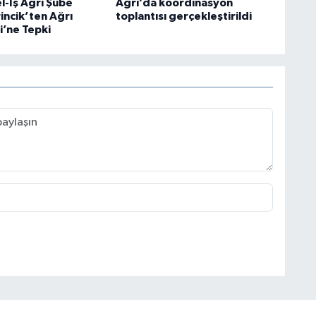
l-İş Ağrı Şube
Ağrı’da koordinasyon
incik’ten Ağrı
toplantısı gerçekleştirildi
i’ne Tepki