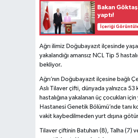
Bakan Göktaş’
yaptı!
İçeriği Görüntül
Ağrı ilimiz Doğubayazıt ilçesinde yaşay
yakalandığı amansız NCL Tip 5 hastal
bekliyor.
Ağrı’nın Doğubayazıt ilçesine bağlı 
Aslı Tilaver çifti, dünyada yalnızca 53
hastalığına yakalanan üç çocukları içi
Hastanesi Genetik Bölümü’nde tanı ko
vakit kaybedilmeden yurt dışına götürül
Tilaver çiftinin Batuhan (8), Talha (7)