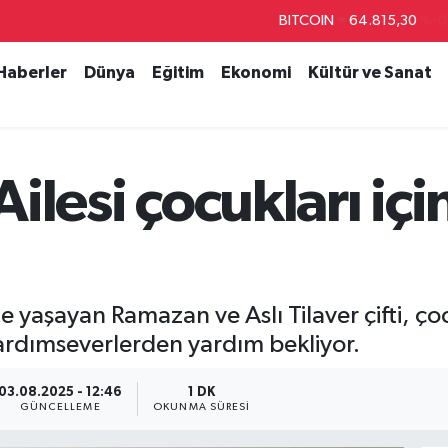
BITCOIN
64.815,30
%-0
DOLAR
47,7436
%0.1
 Haberler
Dünya
Eğitim
Ekonomi
Kültür ve Sanat
EURO
55,2510
%0.3
STERLİN
64,4811
%0.3
GRAM ALTIN
6660.55
%
 Ailesi çocukları iç
BİST100
13.779
%-1
de yaşayan Ramazan ve Aslı Tilaver çifti, ç
yardımseverlerden yardım bekliyor.
03.08.2025 - 12:46
1 DK
GÜNCELLEME
OKUNMA SÜRESI