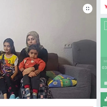
Y
İM
03