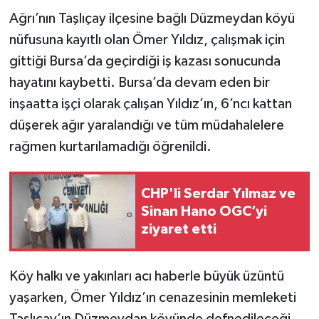
Ağrı’nın Taşlıçay ilçesine bağlı Düzmeydan köyü
nüfusuna kayıtlı olan Ömer Yıldız, çalışmak için
gittiği Bursa’da geçirdiği iş kazası sonucunda
hayatını kaybetti. Bursa’da devam eden bir
inşaatta işçi olarak çalışan Yıldız’ın, 6’ncı kattan
düşerek ağır yaralandığı ve tüm müdahalelere
rağmen kurtarılamadığı öğrenildi.
CHP'li Serdar Yılmaz ve
Sinan Hano OGC’yi
ziyaret etti
Köy halkı ve yakınları acı haberle büyük üzüntü
yaşarken, Ömer Yıldız’ın cenazesinin memleketi