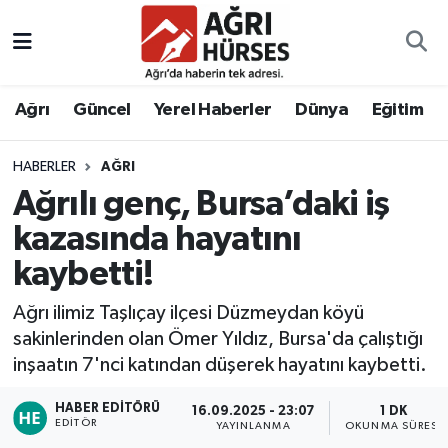
Hava Durumu
Ağrı
Güncel
Yerel Haberler
Dünya
Eğitim
Trafik Durumu
HABERLER
AĞRI
Süper Lig Puan Durumu ve Fikstür
Ağrılı genç, Bursa’daki iş
Tüm Manşetler
kazasında hayatını
kaybetti!
Son Dakika Haberleri
Ağrı ilimiz Taşlıçay ilçesi Düzmeydan köyü
Haber Arşivi
sakinlerinden olan Ömer Yıldız, Bursa'da çalıştığı
inşaatın 7'nci katından düşerek hayatını kaybetti.
HABER EDITÖRÜ
16.09.2025 - 23:07
1 DK
EDITÖR
YAYINLANMA
OKUNMA SÜRESI