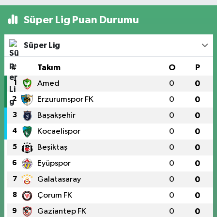
Süper Lig Puan Durumu
Süper Lig
#
Takım
O
P
1
Amed
0
0
2
Erzurumspor FK
0
0
3
Başakşehir
0
0
4
Kocaelispor
0
0
5
Beşiktaş
0
0
6
Eyüpspor
0
0
7
Galatasaray
0
0
8
Çorum FK
0
0
9
Gaziantep FK
0
0