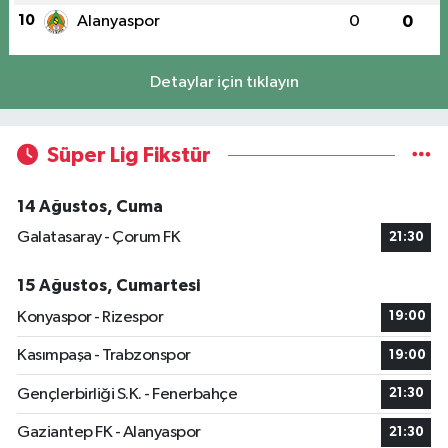
10
Alanyaspor
0
0
Detaylar için tıklayın
Süper Lig Fikstür
14 Ağustos, Cuma
Galatasaray - Çorum FK
21:30
15 Ağustos, Cumartesi
Konyaspor - Rizespor
19:00
Kasımpaşa - Trabzonspor
19:00
Gençlerbirliği S.K. - Fenerbahçe
21:30
Gaziantep FK - Alanyaspor
21:30