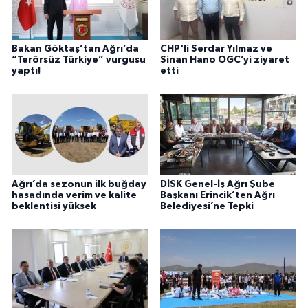
Bakan Göktaş’tan Ağrı’da
CHP'li Serdar Yılmaz ve
“Terörsüz Türkiye” vurgusu
Sinan Hano OGC’yi ziyaret
yaptı!
etti
Ağrı’da sezonun ilk buğday
DİSK Genel-İş Ağrı Şube
hasadında verim ve kalite
Başkanı Erincik’ten Ağrı
beklentisi yüksek
Belediyesi’ne Tepki