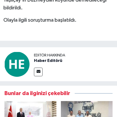
Taşlıçay’ın Düzmeydan köyünde defnedileceği
bildirildi.
Olayla ilgili soruşturma başlatıldı.
EDITÖR HAKKINDA
Haber Editörü
Bunlar da ilginizi çekebilir