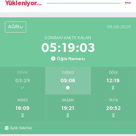
Yükleniyor...
AĞRI
08.08.2026
SONRAKI VAKTE KALAN
05:19:02
Öğle Namazı
İMSAK
GÜNEŞ
ÖĞLE
03:29
05:06
12:19
İKINDI
AKŞAM
YATSI
16:09
19:21
20:52
Aylık Vakitler