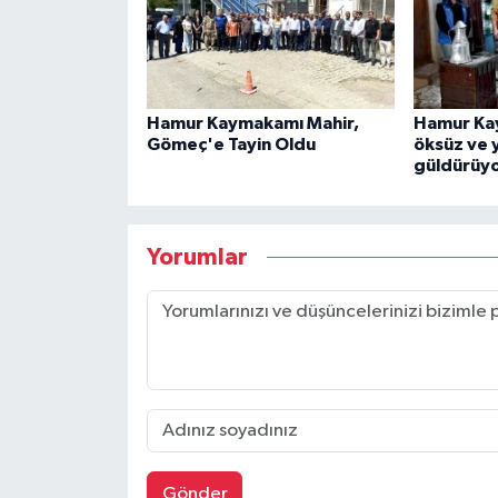
Hamur Kaymakamı Mahir,
Hamur Ka
Gömeç'e Tayin Oldu
öksüz ve 
güldürüy
Yorumlar
Gönder