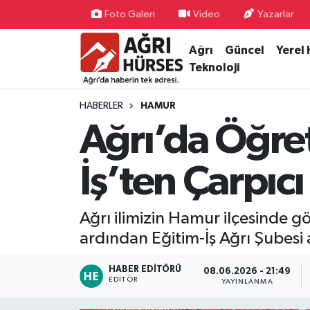
Foto Galeri
Video
Yazarlar
Ağrı
Güncel
Yerel
Hava Durumu
Teknoloji
Trafik Durumu
HABERLER
HAMUR
Süper Lig Puan Durumu ve Fikstür
Ağrı’da Öğre
Tüm Manşetler
İş’ten Çarpıcı
Son Dakika Haberleri
Ağrı ilimizin Hamur ilçesinde
Haber Arşivi
ardından Eğitim-İş Ağrı Şubesi
HABER EDITÖRÜ
08.06.2026 - 21:49
EDITÖR
YAYINLANMA