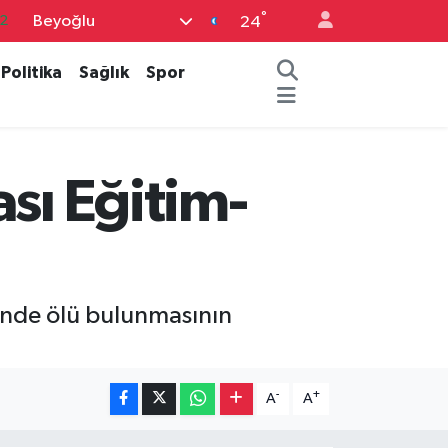
°
Beyoğlu
2
24
7
Politika
Sağlık
Spor
7
5
9
sı Eğitim-
9
inde ölü bulunmasının
-
+
A
A