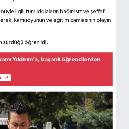
üyle ilgili tüm iddiaların bağımsız ve şeffaf
rterek, kamuoyunun ve eğitim camiasının olayın
rın sürdüğü öğrenildi.
mı Yıldırım’a, başarılı öğrencilerden
e