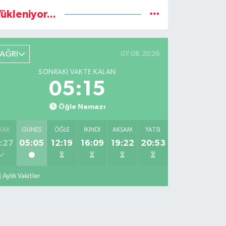
ükleniyor...
AĞRI
07.08.2026
SONRAKI VAKTE KALAN
05:14
Öğle Namazı
SAK
GÜNEŞ
ÖĞLE
İKINDI
AKŞAM
YATSI
:27
05:05
12:19
16:09
19:22
20:53
Aylık Vakitler