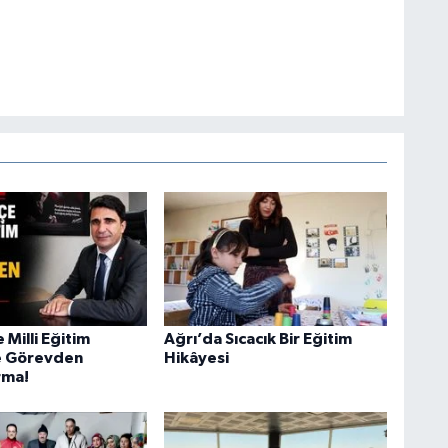
 Milli Eğitim
Ağrı’da Sıcacık Bir Eğitim
 Görevden
Hikâyesi
rma!