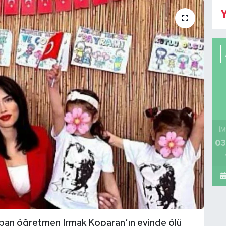
Y
İM
03
yapan öğretmen Irmak Koparan’ın evinde ölü