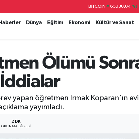
BITCOIN
65.130,04
%1.
DOLAR
47,7106
%0.1
 Haberler
Dünya
Eğitim
Ekonomi
Kültür ve Sanat
EURO
55,1652
%0.2
STERLİN
64,4046
%0.3
GRAM ALTIN
6648.99
%2.5
tmen Ölümü Sonra
BİST100
13.773
%-1
 İddialar
 görev yapan öğretmen Irmak Koparan’ın ev
 açıklama yayımladı.
2 DK
OKUNMA SÜRESI