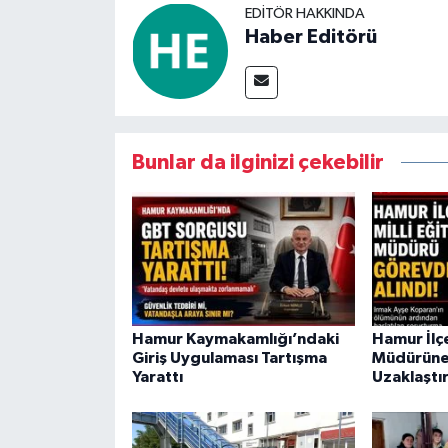
EDITÖR HAKKINDA
Haber Editörü
Bunlar da ilginizi çekebilir
Hamur Kaymakamlığı’ndaki
Hamur İlçe
Giriş Uygulaması Tartışma
Müdürüne
Yarattı
Uzaklaştı