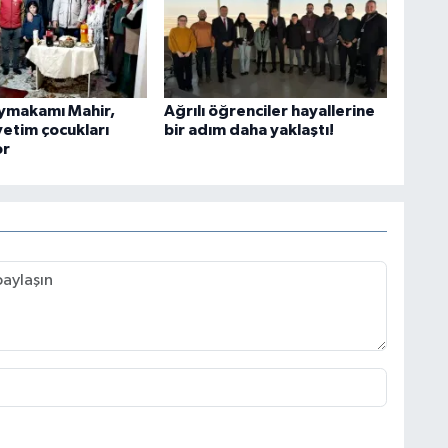
ymakamı Mahir,
Ağrılı öğrenciler hayallerine
yetim çocukları
bir adım daha yaklaştı!
or