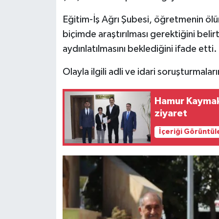
Eğitim-İş Ağrı Şubesi, öğretmenin ölüm
biçimde araştırılması gerektiğini beli
aydınlatılmasını beklediğini ifade etti.
Olayla ilgili adli ve idari soruşturmala
Hamur Kaymaka
ziyaret
İçeriği Görüntül