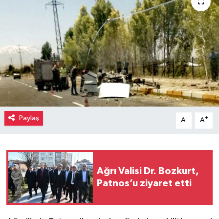
Paylaş
-
+
A
A
Ağrı Valisi Dr. Bozkurt,
Patnos’u ziyaret etti