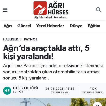
Hava Durumu
Ağrı
Güncel
Yerel Haberler
Dünya
Eğitim
Trafik Durumu
HABERLER
PATNOS
Süper Lig Puan Durumu ve Fikstür
Ağrı’da araç takla attı, 5
Tüm Manşetler
kişi yaralandı!
Ağrı ilimiz Patnos ilçesinde, direksiyon kilitlenmesi
Son Dakika Haberleri
sonucu kontrolden çıkan otomobilin takla atması
sonucu 5 kişi yaralandı.
Haber Arşivi
HABER EDITÖRÜ
26.06.2025 - 13:58
1 DK
EDITÖR
YAYINLANMA
OKUNMA SÜRESI