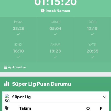
01:15:19
İmsak Namazı
İMSAK
GÜNEŞ
ÖĞLE
03:26
05:04
12:19
İKINDI
AKŞAM
YATSI
16:10
19:23
20:55
Aylık Vakitler
Süper Lig Puan Durumu
Süper Lig
#
Takım
O
P