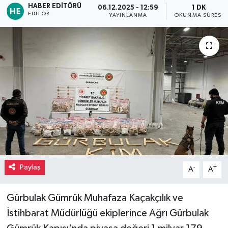
HABER EDITÖRÜ
06.12.2025 - 12:59
1 DK
EDITÖR
YAYINLANMA
OKUNMA SÜRESI
Paylaş
-
+
A
A
Gürbulak Gümrük Muhafaza Kaçakçılık ve
İstihbarat Müdürlüğü ekiplerince Ağrı Gürbulak