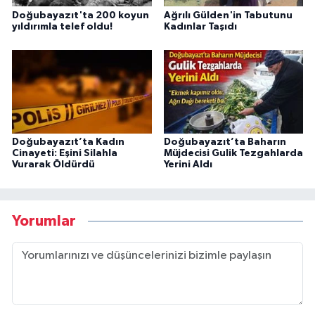
Doğubayazıt'ta 200 koyun
Ağrılı Gülden'in Tabutunu
yıldırımla telef oldu!
Kadınlar Taşıdı
Doğubayazıt’ta Kadın
Doğubayazıt’ta Baharın
Cinayeti: Eşini Silahla
Müjdecisi Gulik Tezgahlarda
Vurarak Öldürdü
Yerini Aldı
Yorumlar