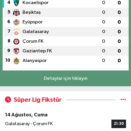
4
Kocaelispor
0
0
5
Beşiktaş
0
0
6
Eyüpspor
0
0
7
Galatasaray
0
0
8
Çorum FK
0
0
9
Gaziantep FK
0
0
10
Alanyaspor
0
0
Detaylar için tıklayın
Süper Lig Fikstür
14 Ağustos, Cuma
Galatasaray - Çorum FK
21:30