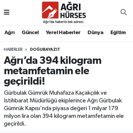
Hava Durumu
Ağrı
Güncel
Yerel Haberler
Dünya
Eğitim
Trafik Durumu
HABERLER
DOĞUBAYAZIT
Süper Lig Puan Durumu ve Fikstür
Ağrı’da 394 kilogram
Tüm Manşetler
metamfetamin ele
geçirildi!
Son Dakika Haberleri
Gürbulak Gümrük Muhafaza Kaçakçılık ve
Haber Arşivi
İstihbarat Müdürlüğü ekiplerince Ağrı Gürbulak
Gümrük Kapısı'nda piyasa değeri 1 milyar 179
milyon lira olan 394 kilogram metamfetamin ele
geçirildi.