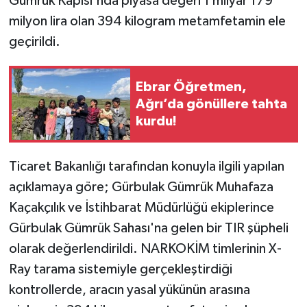
Gümrük Kapısı'nda piyasa değeri 1 milyar 179
milyon lira olan 394 kilogram metamfetamin ele
geçirildi.
Ebrar Öğretmen,
Ağrı’da gönüllere tahta
kurdu!
Ticaret Bakanlığı tarafından konuyla ilgili yapılan
açıklamaya göre; Gürbulak Gümrük Muhafaza
Kaçakçılık ve İstihbarat Müdürlüğü ekiplerince
Gürbulak Gümrük Sahası'na gelen bir TIR şüpheli
olarak değerlendirildi. NARKOKİM timlerinin X-
Ray tarama sistemiyle gerçekleştirdiği
kontrollerde, aracın yasal yükünün arasına