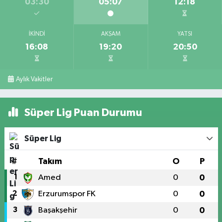
03:30
05:07
12:18
İKINDI
AKŞAM
YATSI
16:08
19:20
20:50
Aylık Vakitler
Süper Lig Puan Durumu
Süper Lig
#
Takım
O
P
1
Amed
0
0
2
Erzurumspor FK
0
0
3
Başakşehir
0
0