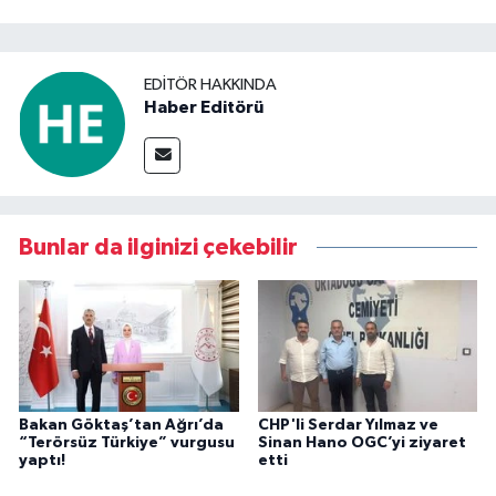
EDITÖR HAKKINDA
Haber Editörü
Bunlar da ilginizi çekebilir
Bakan Göktaş’tan Ağrı’da
CHP'li Serdar Yılmaz ve
“Terörsüz Türkiye” vurgusu
Sinan Hano OGC’yi ziyaret
yaptı!
etti