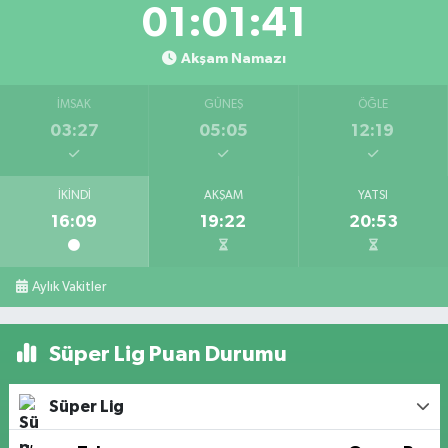
01:01:41
Akşam Namazı
İMSAK
GÜNEŞ
ÖĞLE
03:27
05:05
12:19
İKINDI
AKŞAM
YATSI
16:09
19:22
20:53
Aylık Vakitler
Süper Lig Puan Durumu
Süper Lig