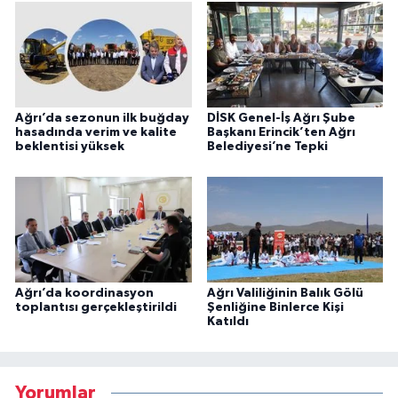
Ağrı’da sezonun ilk buğday
DİSK Genel-İş Ağrı Şube
hasadında verim ve kalite
Başkanı Erincik’ten Ağrı
beklentisi yüksek
Belediyesi’ne Tepki
Ağrı’da koordinasyon
Ağrı Valiliğinin Balık Gölü
toplantısı gerçekleştirildi
Şenliğine Binlerce Kişi
Katıldı
Yorumlar