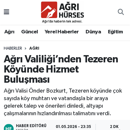
Hava Durumu
Ağrı
Güncel
Yerel Haberler
Dünya
Eğitim
Trafik Durumu
HABERLER
AĞRI
Süper Lig Puan Durumu ve Fikstür
Ağrı Valiliği’nden Tezeren
Tüm Manşetler
Köyünde Hizmet
Buluşması
Son Dakika Haberleri
Ağrı Valisi Önder Bozkurt, Tezeren köyünde çok
Haber Arşivi
sayıda köy muhtarı ve vatandaşla bir araya
gelerek talep ve önerileri dinledi, altyapı
çalışmalarının hızlandırılması talimatını verdi.
HABER EDITÖRÜ
01.05.2026 - 23:35
2 DK