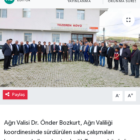
EDITÖR
YAYINLANMA
OKUNMA SÜRESI
Paylaş
-
+
A
A
Ağrı Valisi Dr. Önder Bozkurt, Ağrı Valiliği
koordinesinde sürdürülen saha çalışmaları