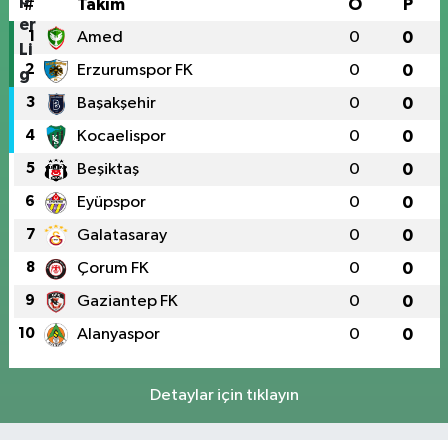
#
Takım
O
P
1
Amed
0
0
2
Erzurumspor FK
0
0
3
Başakşehir
0
0
4
Kocaelispor
0
0
5
Beşiktaş
0
0
6
Eyüpspor
0
0
7
Galatasaray
0
0
8
Çorum FK
0
0
9
Gaziantep FK
0
0
10
Alanyaspor
0
0
Detaylar için tıklayın