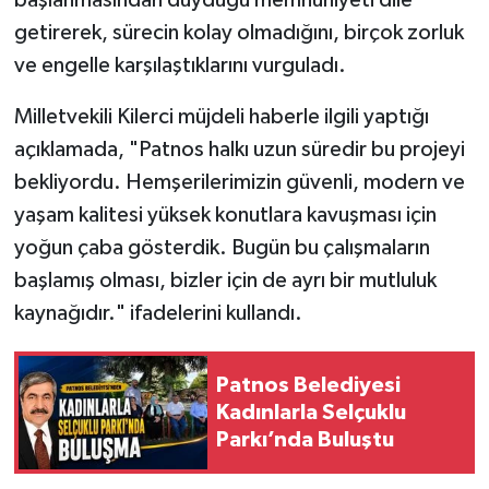
başlanmasından duyduğu memnuniyeti dile
getirerek, sürecin kolay olmadığını, birçok zorluk
ve engelle karşılaştıklarını vurguladı.
Milletvekili Kilerci müjdeli haberle ilgili yaptığı
açıklamada, "Patnos halkı uzun süredir bu projeyi
bekliyordu. Hemşerilerimizin güvenli, modern ve
yaşam kalitesi yüksek konutlara kavuşması için
yoğun çaba gösterdik. Bugün bu çalışmaların
başlamış olması, bizler için de ayrı bir mutluluk
kaynağıdır." ifadelerini kullandı.
Patnos Belediyesi
Kadınlarla Selçuklu
Parkı’nda Buluştu