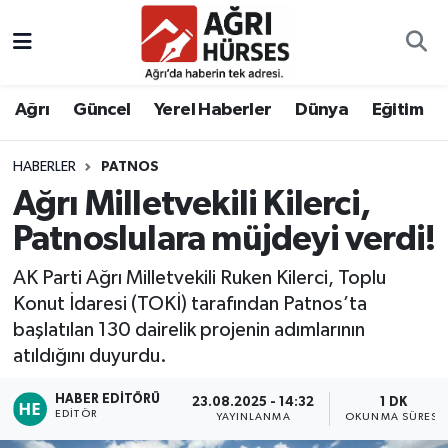
Hava Durumu
Ağrı
Güncel
Yerel Haberler
Dünya
Eğitim
Trafik Durumu
HABERLER
PATNOS
Süper Lig Puan Durumu ve Fikstür
Ağrı Milletvekili Kilerci,
Tüm Manşetler
Patnoslulara müjdeyi verdi!
AK Parti Ağrı Milletvekili Ruken Kilerci, Toplu
Son Dakika Haberleri
Konut İdaresi (TOKİ) tarafından Patnos’ta
başlatılan 130 dairelik projenin adımlarının
Haber Arşivi
atıldığını duyurdu.
HABER EDITÖRÜ
23.08.2025 - 14:32
1 DK
EDITÖR
YAYINLANMA
OKUNMA SÜRESI