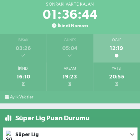
SONRAKI VAKTE KALAN
01:36:43
İkindi Namazı
İMSAK
GÜNEŞ
ÖĞLE
03:26
05:04
12:19
İKINDI
AKŞAM
YATSI
16:10
19:23
20:55
Aylık Vakitler
Süper Lig Puan Durumu
Süper Lig