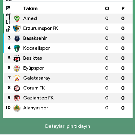
#
Takım
O
P
1
Amed
0
0
2
Erzurumspor FK
0
0
3
Başakşehir
0
0
4
Kocaelispor
0
0
5
Beşiktaş
0
0
6
Eyüpspor
0
0
7
Galatasaray
0
0
8
Çorum FK
0
0
9
Gaziantep FK
0
0
10
Alanyaspor
0
0
Detaylar için tıklayın