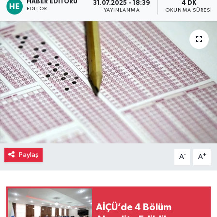
HABER EDITÖRÜ
31.07.2025 - 18:39
4 DK
EDITÖR
YAYINLANMA
OKUNMA SÜRESI
Paylaş
-
+
A
A
AİÇÜ’de 4 Bölüm