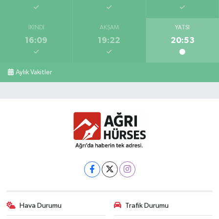
İKINDI
AKŞAM
YATSI
16:09
19:22
20:53
Aylık Vakitler
Hava Durumu
Trafik Durumu