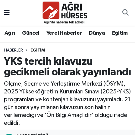
Hava Durumu
Ağrı
Güncel
Yerel Haberler
Dünya
Eğitim
Trafik Durumu
HABERLER
EĞITIM
Süper Lig Puan Durumu ve Fikstür
YKS tercih kılavuzu
Tüm Manşetler
gecikmeli olarak yayınlandı
Ölçme, Seçme ve Yerleştirme Merkezi (ÖSYM),
Son Dakika Haberleri
2025 Yükseköğretim Kurumları Sınavı (2025-YKS)
programları ve kontenjan kılavuzunu yayımladı. 21
Haber Arşivi
gün sonra yayımlanan kılavuzun son halinin
verilemediği ve ‘Ön Bilgi Amaçlıdır’ olduğu ifade
edildi.