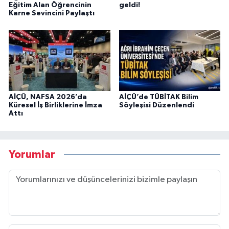
Eğitim Alan Öğrencinin
geldi!
Karne Sevincini Paylaştı
AİÇÜ, NAFSA 2026’da
AİÇÜ’de TÜBİTAK Bilim
Küresel İş Birliklerine İmza
Söyleşisi Düzenlendi
Attı
Yorumlar