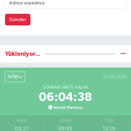
Gönder
Yükleniyor...
AĞRI
07.08.2026
SONRAKI VAKTE KALAN
06:04:38
İmsak Namazı
İMSAK
GÜNEŞ
ÖĞLE
03:27
05:05
12:19