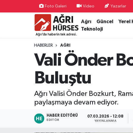
Foto Galeri
Video
Yazarlar
Ağrı
Güncel
Yerel
Hava Durumu
Teknoloji
Trafik Durumu
HABERLER
AĞRI
Süper Lig Puan Durumu ve Fikstür
Vali Önder Bo
Tüm Manşetler
Buluştu
Son Dakika Haberleri
Ağrı Valisi Önder Bozkurt, Rama
Haber Arşivi
paylaşmaya devam ediyor.
HABER EDITÖRÜ
07.03.2026 - 12:08
EDITÖR
YAYINLANMA