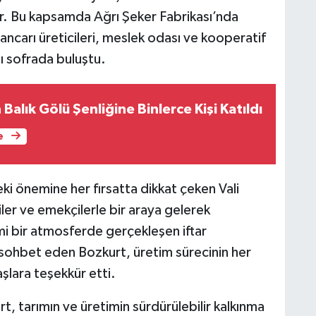
. Bu kapsamda Ağrı Şeker Fabrikası’nda
ncarı üreticileri, meslek odası ve kooperatif
nı sofrada buluştu.
n Balık Gölü Şenliğine Binlerce Kişi Katıldı
e
i önemine her fırsatta dikkat çeken Vali
iler ve emekçilerle bir araya gelerek
i bir atmosferde gerçekleşen iftar
a sohbet eden Bozkurt, üretim sürecinin her
lara teşekkür etti.
 tarımın ve üretimin sürdürülebilir kalkınma