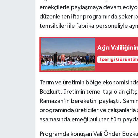
emekçilerle paylaşmaya devam ediyor
düzenlenen iftar programında şeker pa
temsilcileri ile fabrika personeliyle ay
Ağrı Valiliğini
İçeriği Görüntül
Tarım ve üretimin bölge ekonomisindek
Bozkurt, üretimin temel taşı olan çiftç
Ramazan’ın bereketini paylaştı. Samim
programında üreticiler ve çalışanlarl
aşamasında emeği bulunan tüm paydaş
Programda konuşan Vali Önder Bozkurt,