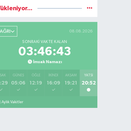
ükleniyor...
AĞRI
08.08.2026
SONRAKI VAKTE KALAN
03:46:41
İmsak Namazı
SAK
GÜNEŞ
ÖĞLE
İKINDI
AKŞAM
YATSI
:29
05:06
12:19
16:09
19:21
20:52
Aylık Vakitler