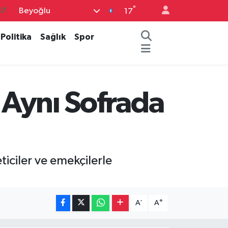
°
Beyoğlu
18
17
32
Politika
Sağlık
Spor
38
59
14
e Aynı Sofrada
87
iciler ve emekçilerle
-
+
A
A