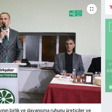
Y
İM
03
nın birlik ve dayanışma ruhunu üreticiler ve