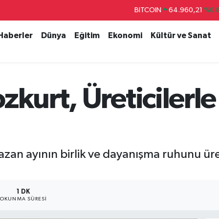
DOLAR
47,7436
%0.
EURO
55,2510
%0.
 Haberler
Dünya
Eğitim
Ekonomi
Kültür ve Sanat
STERLİN
64,4811
%0.
GRAM ALTIN
6648.99
%2.
BİST100
13.779
%-
zkurt, Üreticilerl
BITCOIN
64.960,21
%0.
zan ayının birlik ve dayanışma ruhunu üret
1 DK
OKUNMA SÜRESI