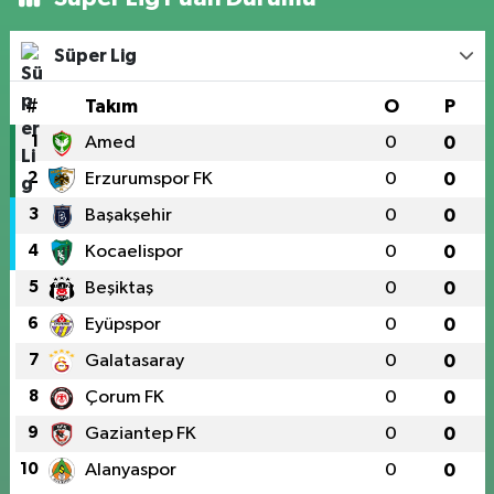
Süper Lig
#
Takım
O
P
1
Amed
0
0
2
Erzurumspor FK
0
0
3
Başakşehir
0
0
4
Kocaelispor
0
0
5
Beşiktaş
0
0
6
Eyüpspor
0
0
7
Galatasaray
0
0
8
Çorum FK
0
0
9
Gaziantep FK
0
0
10
Alanyaspor
0
0