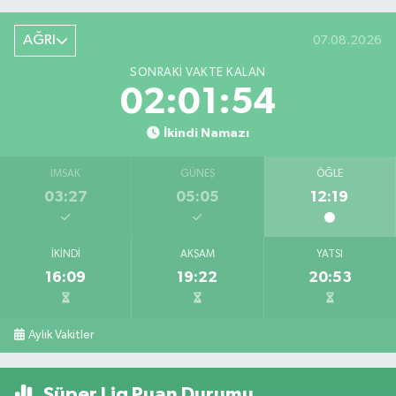
AĞRI
07.08.2026
SONRAKI VAKTE KALAN
02:01:53
İkindi Namazı
İMSAK
GÜNEŞ
ÖĞLE
03:27
05:05
12:19
İKINDI
AKŞAM
YATSI
16:09
19:22
20:53
Aylık Vakitler
Süper Lig Puan Durumu