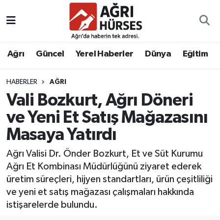
Hava Durumu
Ağrı
Güncel
Yerel Haberler
Dünya
Eğitim
Trafik Durumu
HABERLER
AĞRI
Süper Lig Puan Durumu ve Fikstür
Vali Bozkurt, Ağrı Döneri
Tüm Manşetler
ve Yeni Et Satış Mağazasını
Masaya Yatırdı
Son Dakika Haberleri
Ağrı Valisi Dr. Önder Bozkurt, Et ve Süt Kurumu
Haber Arşivi
Ağrı Et Kombinası Müdürlüğünü ziyaret ederek
üretim süreçleri, hijyen standartları, ürün çeşitliliği
ve yeni et satış mağazası çalışmaları hakkında
istişarelerde bulundu.