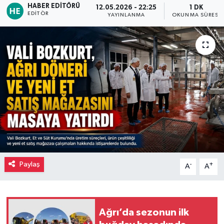
HABER EDITÖRÜ
12.05.2026 - 22:25
1 DK
EDITÖR
YAYINLANMA
OKUNMA SÜRESI
Paylaş
-
+
A
A
Ağrı’da sezonun ilk