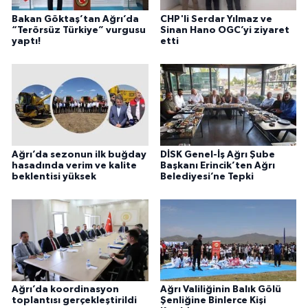
Bakan Göktaş’tan Ağrı’da
CHP'li Serdar Yılmaz ve
“Terörsüz Türkiye” vurgusu
Sinan Hano OGC’yi ziyaret
yaptı!
etti
Ağrı’da sezonun ilk buğday
DİSK Genel-İş Ağrı Şube
hasadında verim ve kalite
Başkanı Erincik’ten Ağrı
beklentisi yüksek
Belediyesi’ne Tepki
Ağrı’da koordinasyon
Ağrı Valiliğinin Balık Gölü
toplantısı gerçekleştirildi
Şenliğine Binlerce Kişi