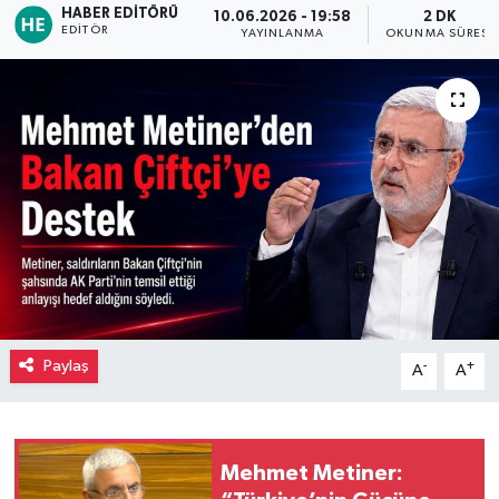
HABER EDITÖRÜ
10.06.2026 - 19:58
2 DK
EDITÖR
YAYINLANMA
OKUNMA SÜRESI
Paylaş
-
+
A
A
Mehmet Metiner: