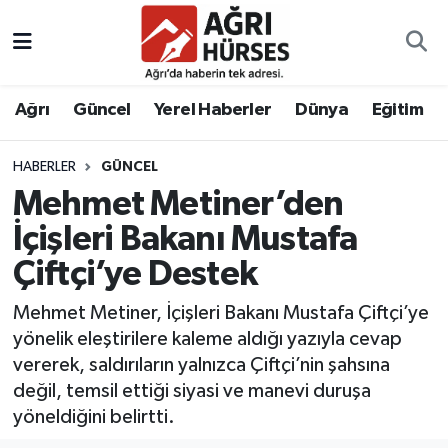
Hava Durumu
Ağrı
Güncel
Yerel Haberler
Dünya
Eğitim
Trafik Durumu
HABERLER
GÜNCEL
Süper Lig Puan Durumu ve Fikstür
Mehmet Metiner’den
Tüm Manşetler
İçişleri Bakanı Mustafa
Çiftçi’ye Destek
Son Dakika Haberleri
Mehmet Metiner, İçişleri Bakanı Mustafa Çiftçi’ye
Haber Arşivi
yönelik eleştirilere kaleme aldığı yazıyla cevap
vererek, saldırıların yalnızca Çiftçi’nin şahsına
değil, temsil ettiği siyasi ve manevi duruşa
yöneldiğini belirtti.