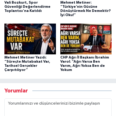
Vali Bozkurt, Spor
Mehmet Metiner:
Güvenliği Değerlendirme
“Türkiye’nin Gücüne
Toplantısı'na Katıldı
Dönüştürmek Ne Demektir?
İyi Oku!”
Mehmet Metiner Yazdı:
CHP Ağrı İl Başkanı İbrahim
“Süreçte Mutabakat Var,
Varol: “Ağrı Varsa Ben
Tarihsel Gerçekler
Varım, Ağrı Yoksa Ben de
Çarpıtılıyor”
Yokum
Yorumlar