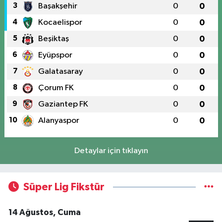
3
Başakşehir
0
0
4
Kocaelispor
0
0
5
Beşiktaş
0
0
6
Eyüpspor
0
0
7
Galatasaray
0
0
8
Çorum FK
0
0
9
Gaziantep FK
0
0
10
Alanyaspor
0
0
Detaylar için tıklayın
Süper Lig Fikstür
14 Ağustos, Cuma