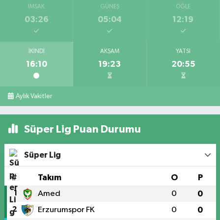
İMSAK
GÜNEŞ
ÖĞLE
03:26
05:04
12:19
İKINDI
AKŞAM
YATSI
16:10
19:23
20:55
Aylık Vakitler
Süper Lig Puan Durumu
Süper Lig
#
Takım
O
P
1
Amed
0
0
2
Erzurumspor FK
0
0