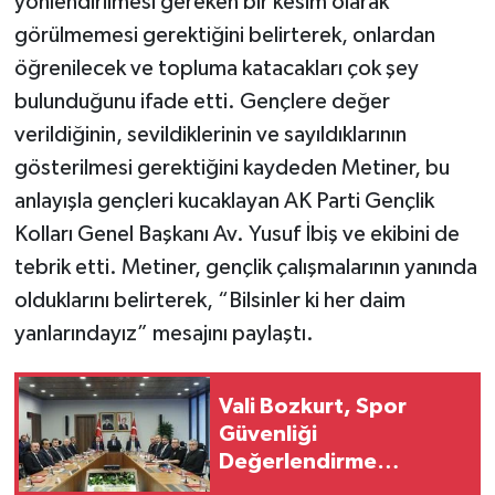
yönlendirilmesi gereken bir kesim olarak
görülmemesi gerektiğini belirterek, onlardan
öğrenilecek ve topluma katacakları çok şey
bulunduğunu ifade etti. Gençlere değer
verildiğinin, sevildiklerinin ve sayıldıklarının
gösterilmesi gerektiğini kaydeden Metiner, bu
anlayışla gençleri kucaklayan AK Parti Gençlik
Kolları Genel Başkanı Av. Yusuf İbiş ve ekibini de
tebrik etti. Metiner, gençlik çalışmalarının yanında
olduklarını belirterek, “Bilsinler ki her daim
yanlarındayız” mesajını paylaştı.
Vali Bozkurt, Spor
Güvenliği
Değerlendirme
Toplantısı'na Katıldı