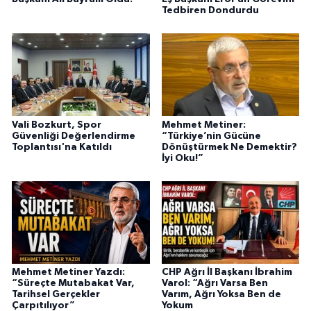
Tedbiren Dondurdu
Vali Bozkurt, Spor
Mehmet Metiner:
Güvenliği Değerlendirme
“Türkiye’nin Gücüne
Toplantısı'na Katıldı
Dönüştürmek Ne Demektir?
İyi Oku!”
Mehmet Metiner Yazdı:
CHP Ağrı İl Başkanı İbrahim
“Süreçte Mutabakat Var,
Varol: “Ağrı Varsa Ben
Tarihsel Gerçekler
Varım, Ağrı Yoksa Ben de
Çarpıtılıyor”
Yokum