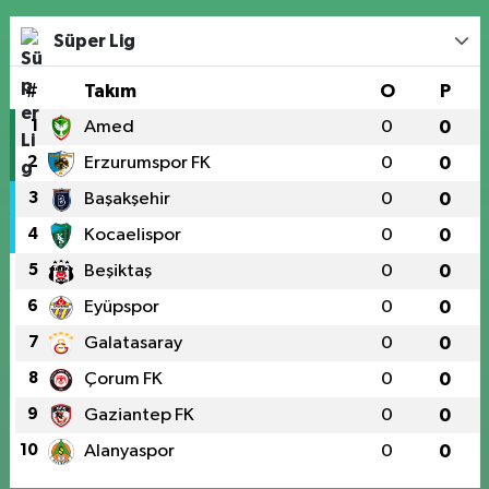
Süper Lig
#
Takım
O
P
1
Amed
0
0
2
Erzurumspor FK
0
0
3
Başakşehir
0
0
4
Kocaelispor
0
0
5
Beşiktaş
0
0
6
Eyüpspor
0
0
7
Galatasaray
0
0
8
Çorum FK
0
0
9
Gaziantep FK
0
0
10
Alanyaspor
0
0