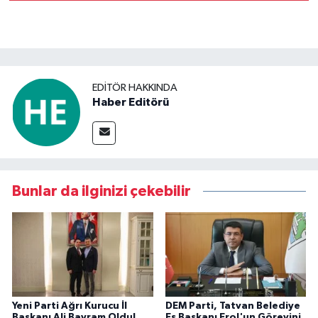
EDITÖR HAKKINDA
Haber Editörü
Bunlar da ilginizi çekebilir
Yeni Parti Ağrı Kurucu İl
DEM Parti, Tatvan Belediye
Başkanı Ali Bayram Oldu!
Eş Başkanı Erol'un Görevini