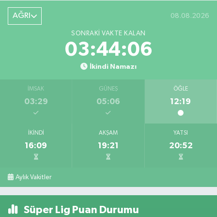
AĞRI
08.08.2026
SONRAKI VAKTE KALAN
03:44:05
İkindi Namazı
İMSAK
GÜNEŞ
ÖĞLE
03:29
05:06
12:19
İKINDI
AKŞAM
YATSI
16:09
19:21
20:52
Aylık Vakitler
Süper Lig Puan Durumu