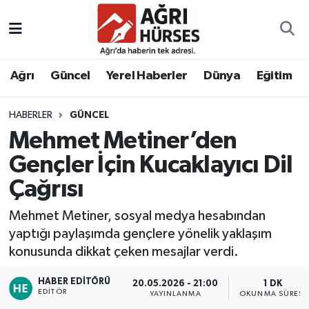
Hava Durumu
Ağrı
Güncel
Yerel Haberler
Dünya
Eğitim
Trafik Durumu
HABERLER
GÜNCEL
Süper Lig Puan Durumu ve Fikstür
Mehmet Metiner’den
Tüm Manşetler
Gençler İçin Kucaklayıcı Dil
Çağrısı
Son Dakika Haberleri
Mehmet Metiner, sosyal medya hesabından
Haber Arşivi
yaptığı paylaşımda gençlere yönelik yaklaşım
konusunda dikkat çeken mesajlar verdi.
HABER EDITÖRÜ
20.05.2026 - 21:00
1 DK
EDITÖR
YAYINLANMA
OKUNMA SÜRESI