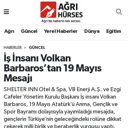
Hava Durumu
Ağrı
Güncel
Yerel Haberler
Dünya
Eğitim
Trafik Durumu
HABERLER
GÜNCEL
Süper Lig Puan Durumu ve Fikstür
İş İnsanı Volkan
Tüm Manşetler
Barbaros’tan 19 Mayıs
Mesajı
Son Dakika Haberleri
SHELTER INN Otel & Spa, VB Enerji A.Ş. ve Ezgi
Haber Arşivi
Cafeler Yönetim Kurulu Başkanı İş insanı Volkan
Barbaros, 19 Mayıs Atatürk’ü Anma, Gençlik ve
Spor Bayramı dolayısıyla yayımladığı mesajda,
gençlerin Türkiye’nin geleceğindeki rolüne dikkat
çekerek milli birlik ve beraberlik vurgusu yaptı.