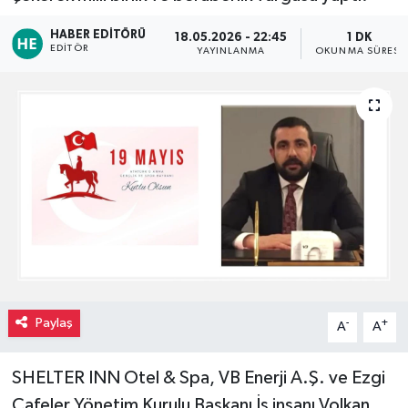
HABER EDITÖRÜ
18.05.2026 - 22:45
1 DK
EDITÖR
YAYINLANMA
OKUNMA SÜRESI
Paylaş
-
+
A
A
SHELTER INN Otel & Spa, VB Enerji A.Ş. ve Ezgi
Cafeler Yönetim Kurulu Başkanı İş insanı Volkan