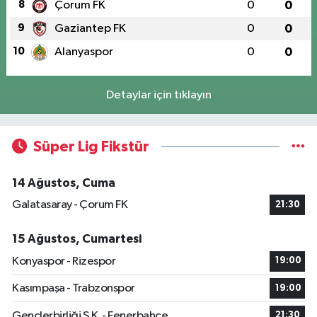
8
Çorum FK
0
0
9
Gaziantep FK
0
0
10
Alanyaspor
0
0
Detaylar için tıklayın
Süper Lig Fikstür
14 Ağustos, Cuma
Galatasaray - Çorum FK
21:30
15 Ağustos, Cumartesi
Konyaspor - Rizespor
19:00
Kasımpaşa - Trabzonspor
19:00
Gençlerbirliği S.K. - Fenerbahçe
21:30