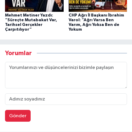
Mehmet Metiner Yazdı:
CHP Ağrı İl Başkanı İbrahim
“Süreçte Mutabakat Var,
Varol: “Ağrı Varsa Ben
Tarihsel Gerçekler
Varım, Ağrı Yoksa Ben de
Çarpıtılıyor”
Yokum
Yorumlar
Gönder