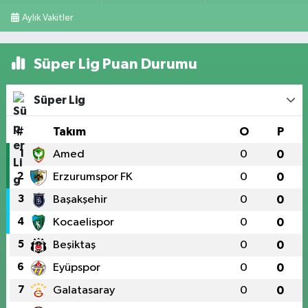
Aylık Vakitler
Süper Lig Puan Durumu
Süper Lig
#
Takım
O
P
1
Amed
0
0
2
Erzurumspor FK
0
0
3
Başakşehir
0
0
4
Kocaelispor
0
0
5
Beşiktaş
0
0
6
Eyüpspor
0
0
7
Galatasaray
0
0