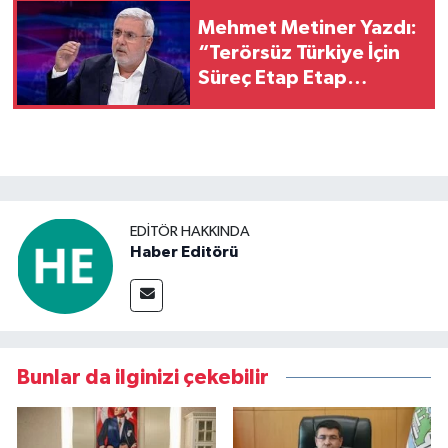
Mehmet Metiner Yazdı:
“Terörsüz Türkiye İçin
Süreç Etap Etap
İlerleyecek”
EDITÖR HAKKINDA
Haber Editörü
Bunlar da ilginizi çekebilir