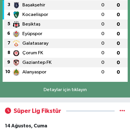
3
Başakşehir
0
0
4
Kocaelispor
0
0
5
Beşiktaş
0
0
6
Eyüpspor
0
0
7
Galatasaray
0
0
8
Çorum FK
0
0
9
Gaziantep FK
0
0
10
Alanyaspor
0
0
Detaylar için tıklayın
Süper Lig Fikstür
14 Ağustos, Cuma