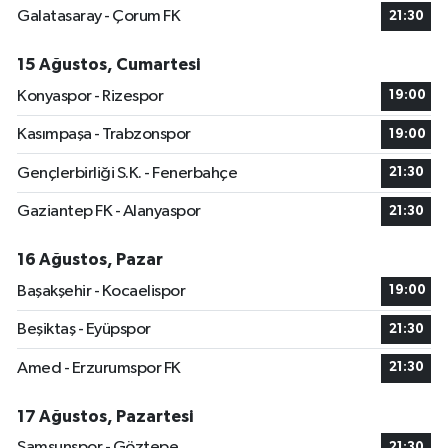
Galatasaray - Çorum FK
21:30
15 Ağustos, Cumartesi
Konyaspor - Rizespor
19:00
Kasımpaşa - Trabzonspor
19:00
Gençlerbirliği S.K. - Fenerbahçe
21:30
Gaziantep FK - Alanyaspor
21:30
16 Ağustos, Pazar
Başakşehir - Kocaelispor
19:00
Beşiktaş - Eyüpspor
21:30
Amed - Erzurumspor FK
21:30
17 Ağustos, Pazartesi
Samsunspor - Göztepe
21:30