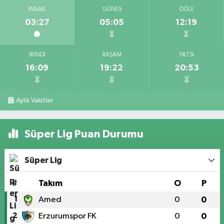
İMSAK
GÜNEŞ
ÖĞLE
03:27
05:05
12:19
İKINDI
AKŞAM
YATSI
16:09
19:22
20:53
Aylık Vakitler
Süper Lig Puan Durumu
Süper Lig
#
Takım
O
P
1
Amed
0
0
2
Erzurumspor FK
0
0