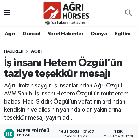
Hava Durumu
Ağrı
Güncel
Yerel Haberler
Dünya
Eğitim
Trafik Durumu
HABERLER
AĞRI
Süper Lig Puan Durumu ve Fikstür
İş insanı Hetem Özgül’ün
Tüm Manşetler
taziye teşekkür mesajı
Ağrı ilimizin saygın İş insanlarından Ağrı Özgül
Son Dakika Haberleri
AVM Sahibi İş insanı Hetem Özgül’ün muhterem
babası Hacı Sıddık Özgül’ün vefatının ardından
Haber Arşivi
kendisinin ve ailesinin yanında olan yakınlarına
teşekkür mesajı yayımladı.
HABER EDITÖRÜ
16.11.2025 - 21:07
1 DK
EDITÖR
YAYINLANMA
OKUNMA SÜRESI