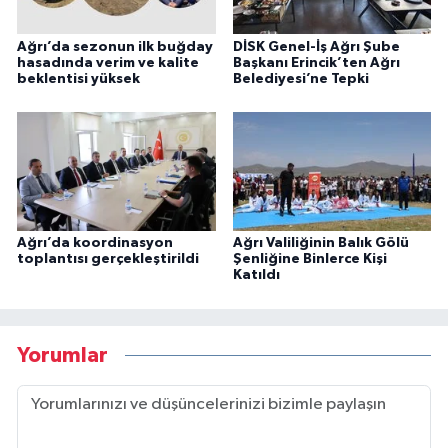
Ağrı’da sezonun ilk buğday
DİSK Genel-İş Ağrı Şube
hasadında verim ve kalite
Başkanı Erincik’ten Ağrı
beklentisi yüksek
Belediyesi’ne Tepki
Ağrı’da koordinasyon
Ağrı Valiliğinin Balık Gölü
toplantısı gerçekleştirildi
Şenliğine Binlerce Kişi
Katıldı
Yorumlar