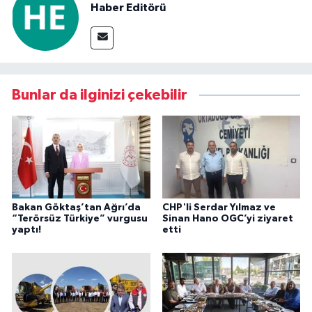
Haber Editörü
Bunlar da ilginizi çekebilir
Bakan Göktaş’tan Ağrı’da
CHP'li Serdar Yılmaz ve
“Terörsüz Türkiye” vurgusu
Sinan Hano OGC’yi ziyaret
yaptı!
etti