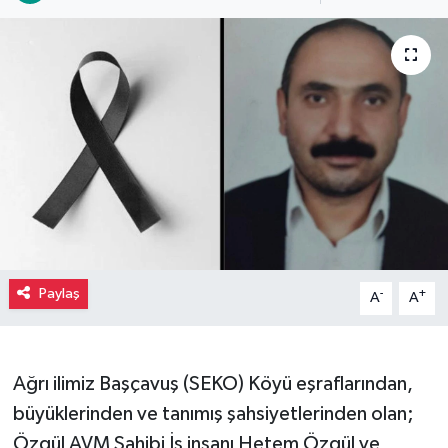
Paylaş
-
+
A
A
Ağrı ilimiz Başçavuş (SEKO) Köyü eşraflarından,
büyüklerinden ve tanımış şahsiyetlerinden olan;
Özgül AVM Sahibi İş insanı Hetem Özgül ve