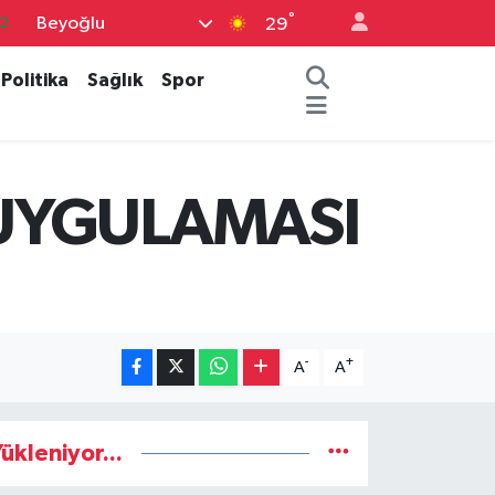
2
°
Beyoğlu
29
7
Politika
Sağlık
Spor
7
5
2
N UYGULAMASI
9
-
+
A
A
ükleniyor...