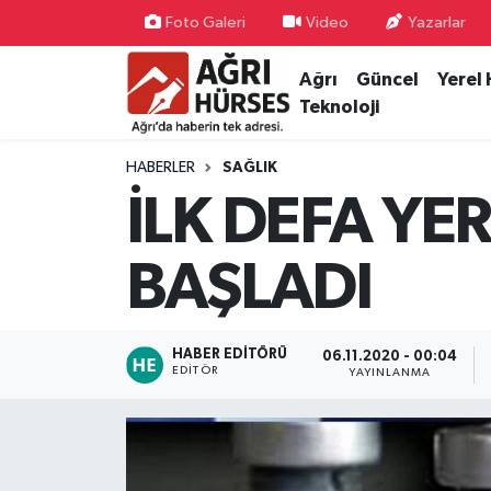
Foto Galeri
Video
Yazarlar
Ağrı
Güncel
Yerel
Hava Durumu
Teknoloji
Trafik Durumu
HABERLER
SAĞLIK
Süper Lig Puan Durumu ve Fikstür
İLK DEFA YE
Tüm Manşetler
BAŞLADI
Son Dakika Haberleri
HABER EDITÖRÜ
06.11.2020 - 00:04
Haber Arşivi
EDITÖR
YAYINLANMA