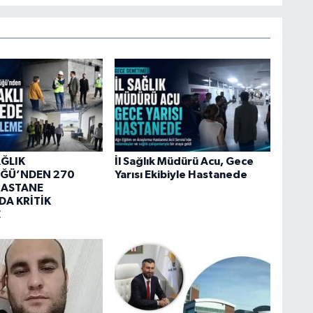
AĞLIK
İl Sağlık Müdürü Acu, Gece
ĞÜ’NDEN 270
Yarısı Ekibiyle Hastanede
HASTANE
DA KRİTİK
E