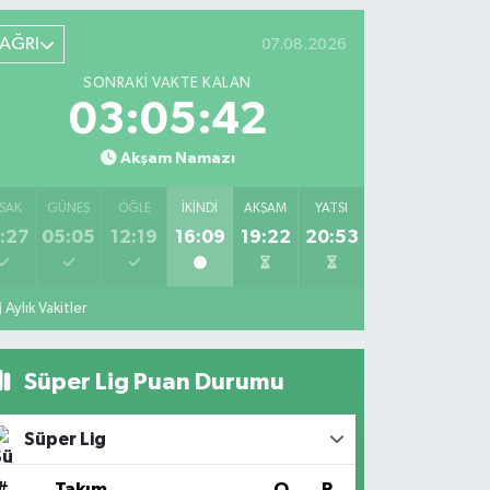
AĞRI
07.08.2026
SONRAKI VAKTE KALAN
03:05:41
Akşam Namazı
SAK
GÜNEŞ
ÖĞLE
İKINDI
AKŞAM
YATSI
:27
05:05
12:19
16:09
19:22
20:53
Aylık Vakitler
Süper Lig Puan Durumu
Süper Lig
#
Takım
O
P