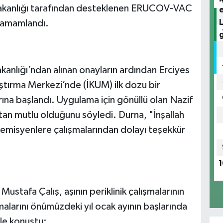
k Bakanlığı tarafından desteklenen ERUCOV-VAC
 tamamlandı.
Bakanlığı’ndan alınan onayların ardından Erciyes
aştırma Merkezi’nde (İKUM) ilk dozu bir
ına başlandı. Uygulama için gönüllü olan Nazif
tan mutlu olduğunu söyledi. Durna, "İnşallah
emisyenlere çalışmalarından dolayı teşekkür
1
ustafa Çalış, aşının periklinik çalışmalarının
malarını önümüzdeki yıl ocak ayının başlarında
yle konuştu: