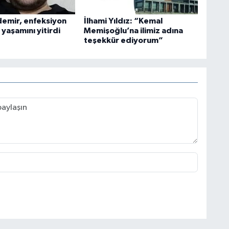
şdemir, enfeksiyon
İlhami Yıldız: “Kemal
yaşamını yitirdi
Memişoğlu’na ilimiz adına
teşekkür ediyorum”