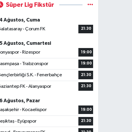
Süper Lig Fikstür
4 Ağustos, Cuma
alatasaray - Çorum FK
21:30
5 Ağustos, Cumartesi
onyaspor - Rizespor
19:00
asımpaşa - Trabzonspor
19:00
ençlerbirliği S.K. - Fenerbahçe
21:30
aziantep FK - Alanyaspor
21:30
6 Ağustos, Pazar
aşakşehir - Kocaelispor
19:00
eşiktaş - Eyüpspor
21:30