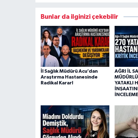
Bunlar da ilginizi çekebilir
İl Sağlık Müdürü Acu’dan
AĞRI İL S
Araştırma Hastanesinde
MÜDÜRLÜ
Radikal Karar!
YATAKLI 
İNŞAATIN
İNCELEM