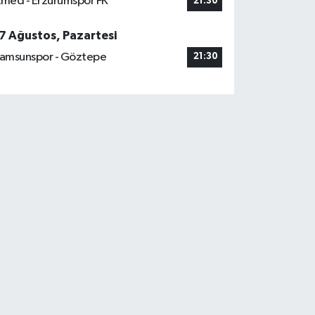
med - Erzurumspor FK
21:30
7 Ağustos, Pazartesi
amsunspor - Göztepe
21:30