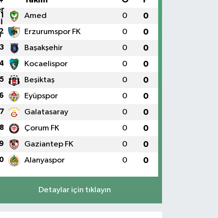
1
Amed
0
0
2
Erzurumspor FK
0
0
3
Başakşehir
0
0
4
Kocaelispor
0
0
5
Beşiktaş
0
0
6
Eyüpspor
0
0
7
Galatasaray
0
0
8
Çorum FK
0
0
9
Gaziantep FK
0
0
0
Alanyaspor
0
0
Detaylar için tıklayın