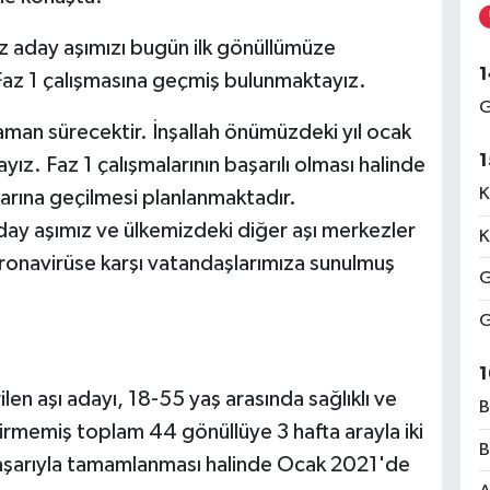
ız aday aşımızı bugün ilk gönüllümüze
1
Faz 1 çalışmasına geçmiş bulunmaktayız.
G
 zaman sürecektir. İnşallah önümüzdeki yıl ocak
1
yız. Faz 1 çalışmalarının başarılı olması halinde
K
larına geçilmesi planlanmaktadır.
aday aşımız ve ülkemizdeki diğer aşı merkezler
K
 koronavirüse karşı vatandaşlarımıza sunulmuş
G
G
1
ilen aşı adayı, 18-55 yaş arasında sağlıklı ve
B
irmemiş toplam 44 gönüllüye 3 hafta arayla iki
B
başarıyla tamamlanması halinde Ocak 2021'de