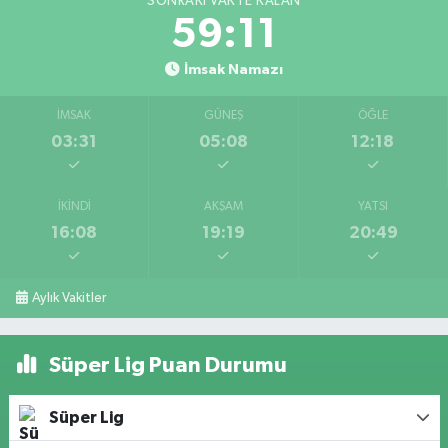
SONRAKI VAKTE KALAN
59:11
İmsak Namazı
İMSAK
GÜNEŞ
ÖĞLE
03:31
05:08
12:18
İKINDI
AKŞAM
YATSI
16:08
19:19
20:49
Aylık Vakitler
Süper Lig Puan Durumu
Süper Lig