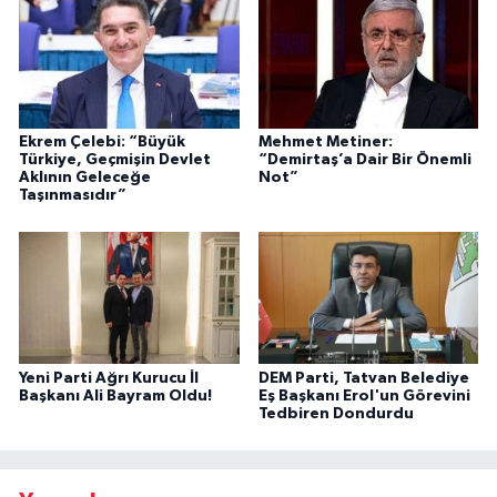
Ekrem Çelebi: “Büyük
Mehmet Metiner:
Türkiye, Geçmişin Devlet
“Demirtaş’a Dair Bir Önemli
Aklının Geleceğe
Not”
Taşınmasıdır”
Yeni Parti Ağrı Kurucu İl
DEM Parti, Tatvan Belediye
Başkanı Ali Bayram Oldu!
Eş Başkanı Erol'un Görevini
Tedbiren Dondurdu