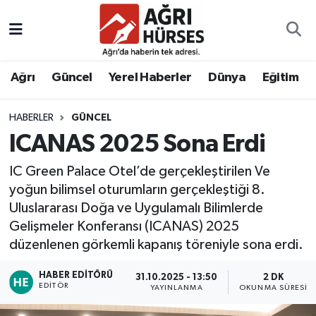
Hava Durumu
Ağrı
Güncel
Yerel Haberler
Dünya
Eğitim
Trafik Durumu
HABERLER
GÜNCEL
Süper Lig Puan Durumu ve Fikstür
ICANAS 2025 Sona Erdi
Tüm Manşetler
IC Green Palace Otel’de gerçekleştirilen Ve
yoğun bilimsel oturumların gerçekleştiği 8.
Son Dakika Haberleri
Uluslararası Doğa ve Uygulamalı Bilimlerde
Gelişmeler Konferansı (ICANAS) 2025
Haber Arşivi
düzenlenen görkemli kapanış töreniyle sona erdi.
HABER EDITÖRÜ
31.10.2025 - 13:50
2 DK
EDITÖR
YAYINLANMA
OKUNMA SÜRESI