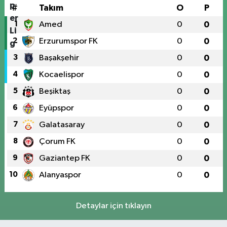
#
Takım
O
P
1
Amed
0
0
2
Erzurumspor FK
0
0
3
Başakşehir
0
0
4
Kocaelispor
0
0
5
Beşiktaş
0
0
6
Eyüpspor
0
0
7
Galatasaray
0
0
8
Çorum FK
0
0
9
Gaziantep FK
0
0
10
Alanyaspor
0
0
Detaylar için tıklayın