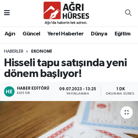
Hava Durumu
Ağrı
Güncel
Yerel Haberler
Dünya
Eğitim
Trafik Durumu
HABERLER
EKONOMI
Süper Lig Puan Durumu ve Fikstür
Hisseli tapu satışında yeni
Tüm Manşetler
dönem başlıyor!
Son Dakika Haberleri
HABER EDITÖRÜ
09.07.2023 - 13:25
1 DK
EDITÖR
YAYINLANMA
OKUNMA SÜRESI
Haber Arşivi