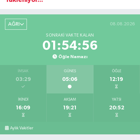
AĞRI
08.08.2026
SONRAKI VAKTE KALAN
01:54:56
Öğle Namazı
İMSAK
GÜNEŞ
ÖĞLE
03:29
05:06
12:19
İKINDI
AKŞAM
YATSI
16:09
19:21
20:52
Aylık Vakitler