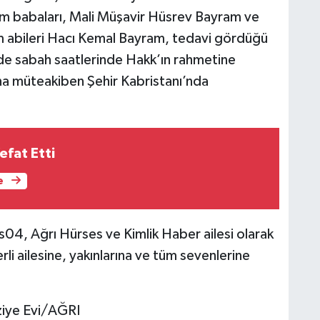
 babaları, Mali Müşavir Hüsrev Bayram ve
 abileri Hacı Kemal Bayram, tedavi gördüğü
de sabah saatlerinde Hakk’ın rahmetine
a müteakiben Şehir Kabristanı’nda
efat Etti
e
04, Ağrı Hürses ve Kimlik Haber ailesi olarak
i ailesine, yakınlarına ve tüm sevenlerine
aziye Evi/AĞRI