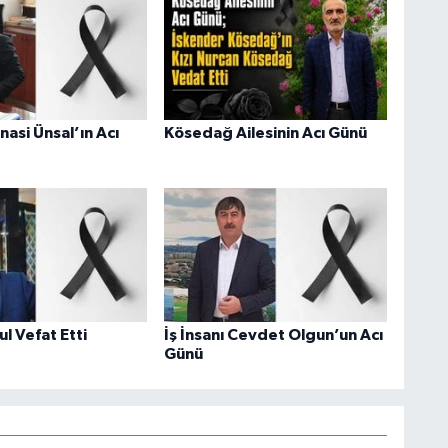
inasi Ünsal’ın Acı
Kösedağ Ailesinin Acı Günü
l Vefat Etti
İş İnsanı Cevdet Olgun’un Acı
Günü