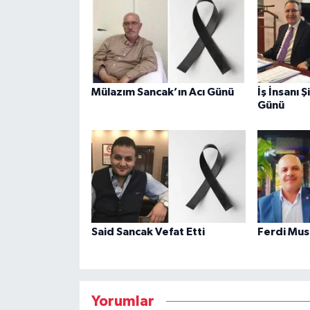
Mülazım Sancak’ın Acı Günü
İş İnsanı Ş
Günü
Said Sancak Vefat Etti
Ferdi Musu
Yorumlar