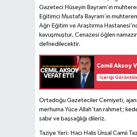
Gazeteci Hüseyin Bayram’ın muhterem
Eğitimci Mustafa Bayram’ın muhterem
Ağrı Eğitim ve Araştırma Hastanesi'n
kavuşmuştur. Cenazesi öğlen namazın
defnedilecektir.
Cemil Aksoy V
İçeriği Görüntül
Ortadoğu Gazeteciler Cemiyeti, ajans
merhuma Yüce Allah’tan rahmet; kederl
sabır ve başsağlığı dileriz.
Taziye Yeri: Hacı Halis Ünsal Camii T