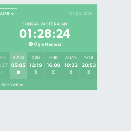
AĞRI
07.08.2026
SONRAKI VAKTE KALAN
01:28:24
Öğle Namazı
SAK
GÜNEŞ
ÖĞLE
İKINDI
AKŞAM
YATSI
:27
05:05
12:19
16:09
19:22
20:53
Aylık Vakitler