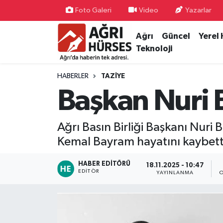
Foto Galeri
Video
Yazarlar
Ağrı
Güncel
Yerel
Hava Durumu
Teknoloji
Trafik Durumu
HABERLER
TAZIYE
Süper Lig Puan Durumu ve Fikstür
Başkan Nuri 
Tüm Manşetler
Ağrı Basın Birliği Başkanı Nu
Son Dakika Haberleri
Kemal Bayram hayatını kaybett
Haber Arşivi
HABER EDITÖRÜ
18.11.2025 - 10:47
EDITÖR
YAYINLANMA
O