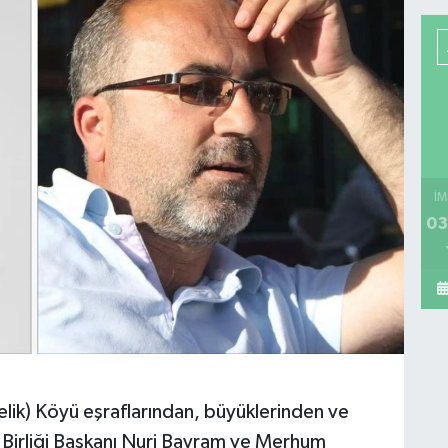
İM
03
vdelik) Köyü eşraflarından, büyüklerinden ve
 Birliği Başkanı Nuri Bayram ve Merhum