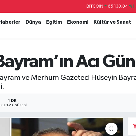
BITCOIN
65.130,04
%1.
DOLAR
47,7106
%0.1
 Haberler
Dünya
Eğitim
Ekonomi
Kültür ve Sanat
EURO
55,1652
%0.2
STERLİN
64,4046
%0.3
GRAM ALTIN
6648.99
%2.5
Bayram’ın Acı Gü
BİST100
13.773
%-1
ri Bayram ve Merhum Gazeteci Hüseyin Bay
i.
1 DK
KUNMA SÜRESI
Y