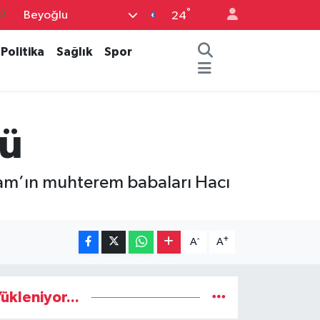
°
Beyoğlu
2
24
7
Politika
Sağlık
Spor
7
5
9
nü
9
ram’ın muhterem babaları Hacı
-
+
A
A
ükleniyor...