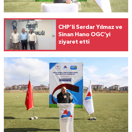
CHP'li Serdar Yılmaz ve
Sinan Hano OGC’yi
ziyaret etti