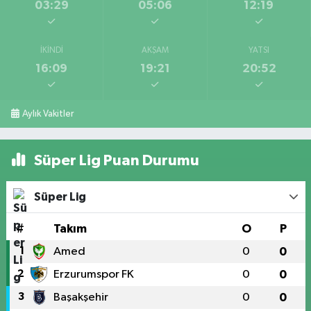
03:29
05:06
12:19
İKINDI
AKŞAM
YATSI
16:09
19:21
20:52
Aylık Vakitler
Süper Lig Puan Durumu
Süper Lig
#
Takım
O
P
1
Amed
0
0
2
Erzurumspor FK
0
0
3
Başakşehir
0
0