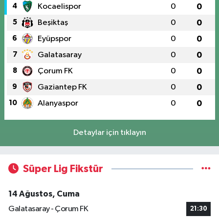
4
Kocaelispor
0
0
5
Beşiktaş
0
0
6
Eyüpspor
0
0
7
Galatasaray
0
0
8
Çorum FK
0
0
9
Gaziantep FK
0
0
10
Alanyaspor
0
0
Detaylar için tıklayın
Süper Lig Fikstür
14 Ağustos, Cuma
Galatasaray - Çorum FK
21:30