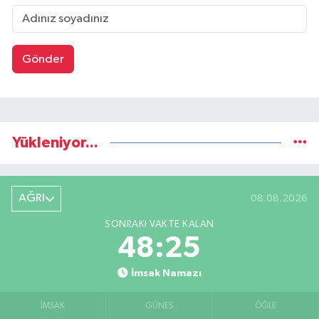
Gönder
Yükleniyor...
AĞRI
08.08.2026
SONRAKI VAKTE KALAN
48:25
İmsak Namazı
İMSAK
GÜNEŞ
ÖĞLE