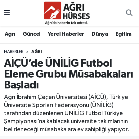
Hava Durumu
Ağrı
Güncel
Yerel Haberler
Dünya
Eğitim
Trafik Durumu
HABERLER
AĞRI
Süper Lig Puan Durumu ve Fikstür
AİÇÜ’de ÜNİLİG Futbol
Tüm Manşetler
Eleme Grubu Müsabakaları
Başladı
Son Dakika Haberleri
Ağrı İbrahim Çeçen Üniversitesi (AİÇÜ), Türkiye
Haber Arşivi
Üniversite Sporları Federasyonu (ÜNİLİG)
tarafından düzenlenen ÜNİLİG Futbol Türkiye
Şampiyonası’na katılacak üniversite takımlarının
belirleneceği müsabakalara ev sahipliği yapıyor.