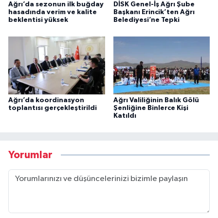
Ağrı’da sezonun ilk buğday
DİSK Genel-İş Ağrı Şube
hasadında verim ve kalite
Başkanı Erincik’ten Ağrı
beklentisi yüksek
Belediyesi’ne Tepki
Ağrı’da koordinasyon
Ağrı Valiliğinin Balık Gölü
toplantısı gerçekleştirildi
Şenliğine Binlerce Kişi
Katıldı
Yorumlar