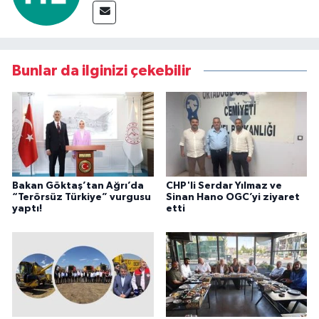
Bunlar da ilginizi çekebilir
Bakan Göktaş’tan Ağrı’da
CHP'li Serdar Yılmaz ve
“Terörsüz Türkiye” vurgusu
Sinan Hano OGC’yi ziyaret
yaptı!
etti