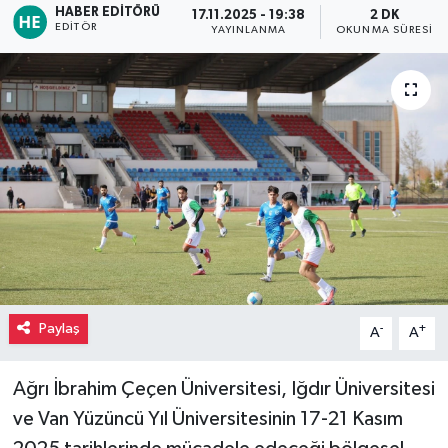
HABER EDITÖRÜ
17.11.2025 - 19:38
2 DK
EDITÖR
YAYINLANMA
OKUNMA SÜRESI
Paylaş
-
+
A
A
Ağrı İbrahim Çeçen Üniversitesi, Iğdır Üniversitesi
ve Van Yüzüncü Yıl Üniversitesinin 17-21 Kasım