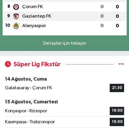
8
Çorum FK
0
0
9
Gaziantep FK
0
0
10
Alanyaspor
0
0
Detaylar için tıklayın
Süper Lig Fikstür
14 Ağustos, Cuma
Galatasaray - Çorum FK
21:30
15 Ağustos, Cumartesi
Konyaspor - Rizespor
19:00
Kasımpaşa - Trabzonspor
19:00