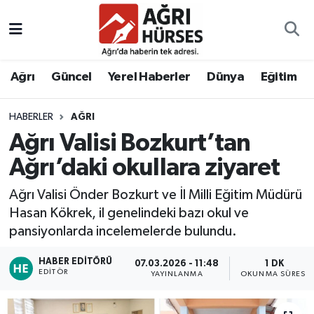
Hava Durumu
Ağrı
Güncel
Yerel Haberler
Dünya
Eğitim
Trafik Durumu
HABERLER
AĞRI
Süper Lig Puan Durumu ve Fikstür
Ağrı Valisi Bozkurt’tan
Tüm Manşetler
Ağrı’daki okullara ziyaret
Ağrı Valisi Önder Bozkurt ve İl Milli Eğitim Müdürü
Son Dakika Haberleri
Hasan Kökrek, il genelindeki bazı okul ve
pansiyonlarda incelemelerde bulundu.
Haber Arşivi
HABER EDITÖRÜ
07.03.2026 - 11:48
1 DK
EDITÖR
YAYINLANMA
OKUNMA SÜRESI