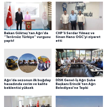
Bakan Göktaş’tan Ağrı’da
CHP'li Serdar Yılmaz ve
“Terörsüz Türkiye” vurgusu
Sinan Hano OGC’yi ziyaret
yaptı!
etti
Ağrı’da sezonun ilk buğday
DİSK Genel-İş Ağrı Şube
hasadında verim ve kalite
Başkanı Erincik’ten Ağrı
beklentisi yüksek
Belediyesi’ne Tepki