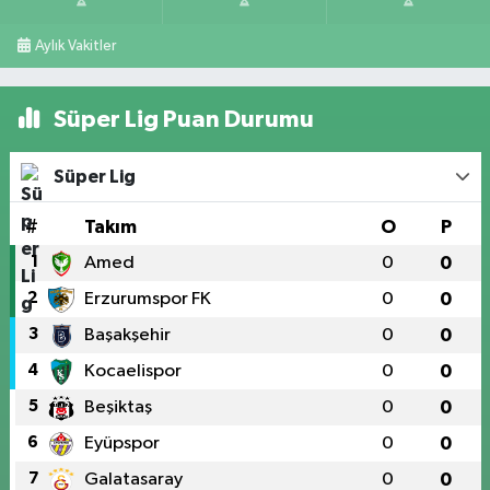
Aylık Vakitler
Süper Lig Puan Durumu
Süper Lig
#
Takım
O
P
1
Amed
0
0
2
Erzurumspor FK
0
0
3
Başakşehir
0
0
4
Kocaelispor
0
0
5
Beşiktaş
0
0
6
Eyüpspor
0
0
7
Galatasaray
0
0