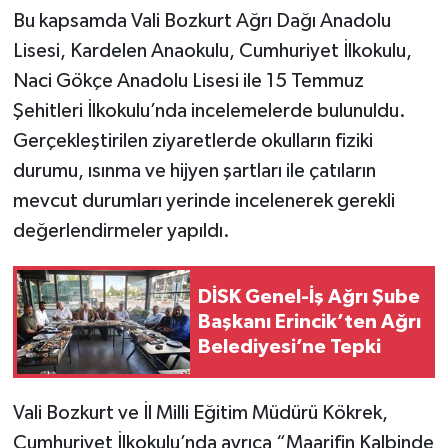
Bu kapsamda Vali Bozkurt Ağrı Dağı Anadolu
Lisesi, Kardelen Anaokulu, Cumhuriyet İlkokulu,
Naci Gökçe Anadolu Lisesi ile 15 Temmuz
Şehitleri İlkokulu’nda incelemelerde bulunuldu.
Gerçekleştirilen ziyaretlerde okulların fiziki
durumu, ısınma ve hijyen şartları ile çatıların
mevcut durumları yerinde incelenerek gerekli
değerlendirmeler yapıldı.
DİSK Genel-İş Ağrı Şube
Başkanı Erincik’ten Ağrı
Belediyesi’ne Tepki
Vali Bozkurt ve İl Milli Eğitim Müdürü Kökrek,
Cumhuriyet İlkokulu’nda ayrıca “Maarifin Kalbinde