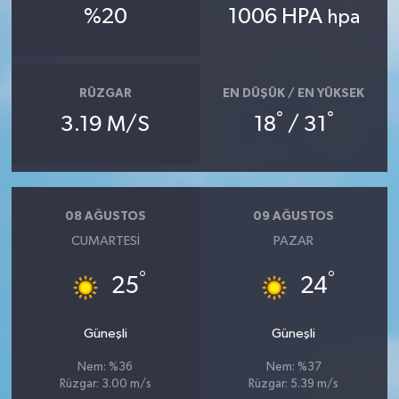
%20
1006 HPA
hpa
RÜZGAR
EN DÜŞÜK / EN YÜKSEK
°
°
3.19 M/S
18
/ 31
08 AĞUSTOS
09 AĞUSTOS
CUMARTESI
PAZAR
°
°
25
24
Güneşli
Güneşli
Nem: %36
Nem: %37
Rüzgar: 3.00 m/s
Rüzgar: 5.39 m/s