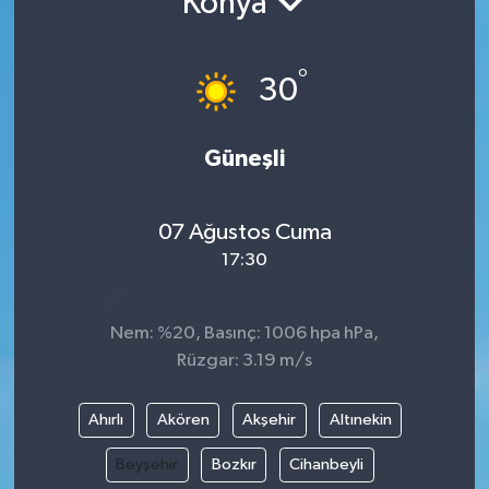
Konya
°
30
Güneşli
07 Ağustos Cuma
17:30
Nem: %20, Basınç: 1006 hpa hPa,
Rüzgar: 3.19 m/s
Ahırlı
Akören
Akşehir
Altınekin
Beyşehir
Bozkır
Cihanbeyli