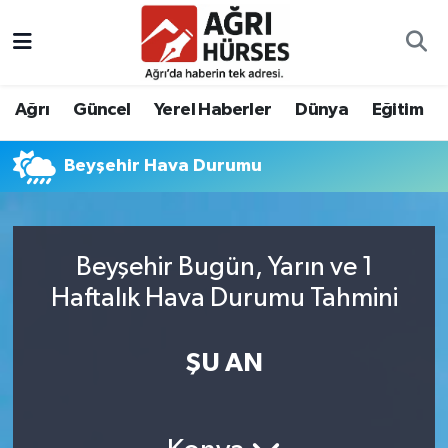
Hava Durumu
Ağrı
Güncel
Yerel Haberler
Dünya
Eğitim
Trafik Durumu
Beyşehir Hava Durumu
Süper Lig Puan Durumu ve Fikstür
Tüm Manşetler
Beyşehir Bugün, Yarın ve 1
Son Dakika Haberleri
Haftalık Hava Durumu Tahmini
Haber Arşivi
ŞU AN