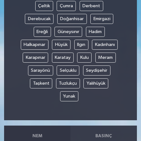
Çeltik
Çumra
Derbent
Derebucak
Doğanhisar
Emirgazi
Ereğli
Güneysınır
Hadim
Halkapınar
Hüyük
Ilgın
Kadınhanı
Karapınar
Karatay
Kulu
Meram
Sarayönü
Selçuklu
Seydişehir
Taşkent
Tuzlukçu
Yalıhüyük
Yunak
NEM
BASINÇ