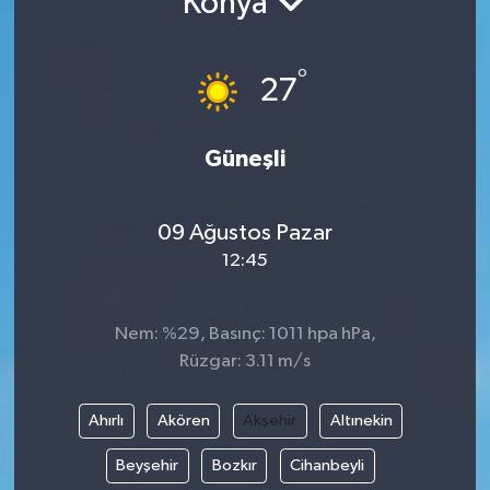
Konya
°
27
Güneşli
09 Ağustos Pazar
12:45
Nem: %29, Basınç: 1011 hpa hPa,
Rüzgar: 3.11 m/s
Ahırlı
Akören
Akşehir
Altınekin
Beyşehir
Bozkır
Cihanbeyli