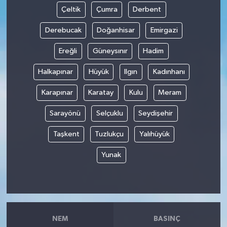
Çeltik
Çumra
Derbent
Derebucak
Doğanhisar
Emirgazi
Ereğli
Güneysınır
Hadim
Halkapınar
Hüyük
Ilgın
Kadınhanı
Karapınar
Karatay
Kulu
Meram
Sarayönü
Selçuklu
Seydişehir
Taşkent
Tuzlukçu
Yalıhüyük
Yunak
NEM
BASINÇ