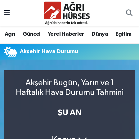
Hava Durumu
Ağrı
Güncel
Yerel Haberler
Dünya
Eğitim
Trafik Durumu
Akşehir Hava Durumu
Süper Lig Puan Durumu ve Fikstür
Tüm Manşetler
Akşehir Bugün, Yarın ve 1
Son Dakika Haberleri
Haftalık Hava Durumu Tahmini
Haber Arşivi
ŞU AN