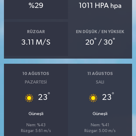
%29
1011 HPA
hpa
RÜZGAR
EN DÜŞÜK / EN YÜKSEK
°
°
3.11 M/S
20
/ 30
10 AĞUSTOS
11 AĞUSTOS
PAZARTESI
SALI
°
°
23
23
Güneşli
Güneşli
Nem: %43
Nem: %41
Rüzgar: 5.61 m/s
Rüzgar: 5.00 m/s