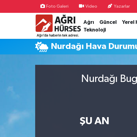
Foto Galeri
Video
Yazarlar
Ağrı
Güncel
Yerel
Hava Durumu
Teknoloji
Trafik Durumu
Nurdağı Hava Durum
Süper Lig Puan Durumu ve Fikstür
Tüm Manşetler
Nurdağı Bugü
Son Dakika Haberleri
Haber Arşivi
ŞU AN