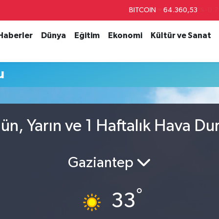
BITCOIN
64.360,53
%-0.7
DOLAR
47,7069
%0.1
 Haberler
Dünya
Eğitim
Ekonomi
Kültür ve Sanat
EURO
55,0265
%0.0
STERLİN
64,1897
%0.0
u
GRAM ALTIN
6618.49
%2.1
BİST100
13.887
%6
n, Yarın ve 1 Haftalık Hava D
Gaziantep
°
33