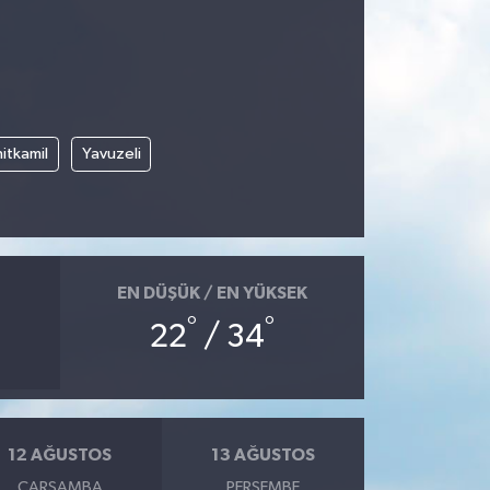
itkamil
Yavuzeli
EN DÜŞÜK / EN YÜKSEK
°
°
22
/ 34
12 AĞUSTOS
13 AĞUSTOS
ÇARŞAMBA
PERŞEMBE