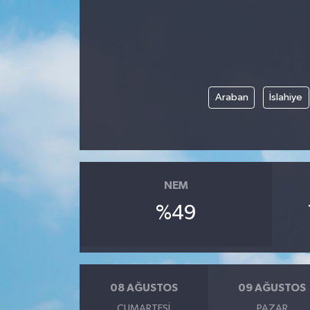
Araban
İslahiye
NEM
%49
08 AĞUSTOS
09 AĞUSTOS
CUMARTESI
PAZAR