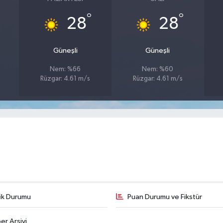
°
°
28
28
Güneşli
Güneşli
Nem: %66
Nem: %60
Rüzgar: 4.61 m/s
Rüzgar: 4.61 m/s
fik Durumu
Puan Durumu ve Fikstür
er Arşivi