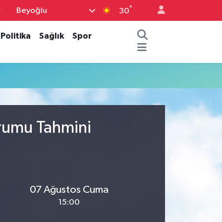
°
Beyoğlu
6
30
7
Politika
Sağlık
Spor
1
2
2
4
urumu Tahmini
07 Ağustos Cuma
15:00