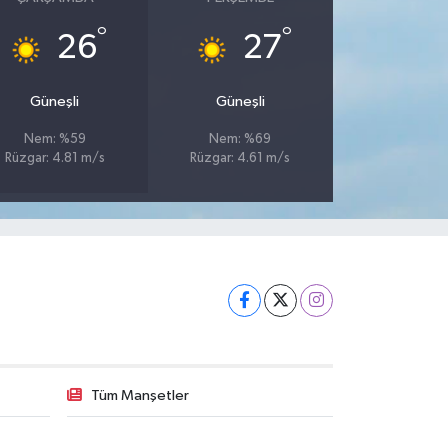
°
°
26
27
Güneşli
Güneşli
Nem: %59
Nem: %69
Rüzgar: 4.81 m/s
Rüzgar: 4.61 m/s
Tüm Manşetler