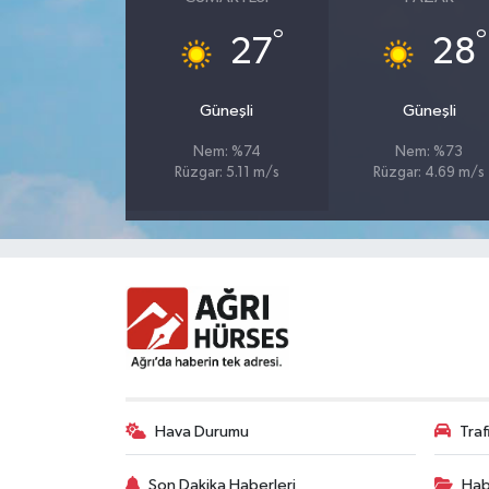
°
°
27
28
Güneşli
Güneşli
Nem: %74
Nem: %73
Rüzgar: 5.11 m/s
Rüzgar: 4.69 m/s
Hava Durumu
Tra
Son Dakika Haberleri
Hab