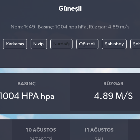
Güneşli
Nem: %49, Basınç: 1004 hpa hPa, Rüzgar: 4.89 m/s
Karkamış
Nizip
Nurdağı
Oğuzeli
Şahinbey
Şeh
BASINÇ
RÜZGAR
1004 HPA
4.89 M/S
hpa
10 AĞUSTOS
11 AĞUSTOS
PAZARTESI
SALI