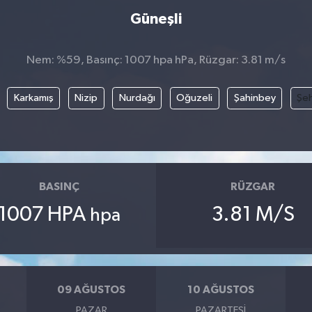
Güneşli
Nem: %59, Basınç: 1007 hpa hPa, Rüzgar: 3.81 m/s
Karkamış
Nizip
Nurdağı
Oğuzeli
Şahinbey
Şeh
BASINÇ
RÜZGAR
1007 HPA
3.81 M/S
hpa
09 AĞUSTOS
10 AĞUSTOS
PAZAR
PAZARTESI