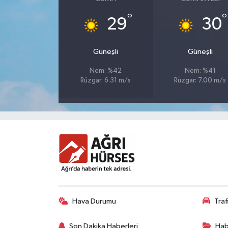
°
°
29
30
Güneşli
Güneşli
Nem: %42
Nem: %41
Rüzgar: 6.31 m/s
Rüzgar: 7.00 m/s
Hava Durumu
Tra
Son Dakika Haberleri
Hab