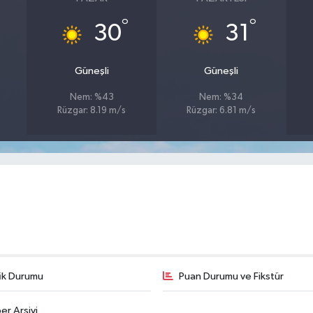
°
°
30
31
Güneşli
Güneşli
Nem: %43
Nem: %34
Rüzgar: 8.19 m/s
Rüzgar: 6.81 m/s
fik Durumu
Puan Durumu ve Fikstür
er Arşivi