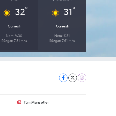
°
°
32
31
Güneşli
Güneşli
Nem: %30
Nem: %31
Rüzgar: 7.31 m/s
Rüzgar: 7.61 m/s
Tüm Manşetler