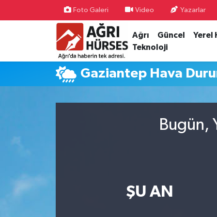
Foto Galeri
Video
Yazarlar
Ağrı
Güncel
Yerel
Hava Durumu
Teknoloji
Trafik Durumu
Gaziantep Hava Dur
Süper Lig Puan Durumu ve Fikstür
Tüm Manşetler
Bugün, Y
Son Dakika Haberleri
Haber Arşivi
ŞU AN