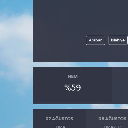
Araban
İslahiye
NEM
%59
07 AĞUSTOS
08 AĞUSTOS
CUMA
CUMARTESI