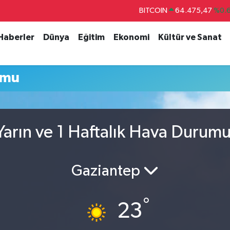
BITCOIN
64.475,47
%0.
DOLAR
47,5971
%0.
 Haberler
Dünya
Eğitim
Ekonomi
Kültür ve Sanat
EURO
55,1336
%0.
STERLİN
64,2534
%0.
umu
GRAM ALTIN
6527.85
%0.
BİST100
13.703
%
arın ve 1 Haftalık Hava Durum
Gaziantep
°
23