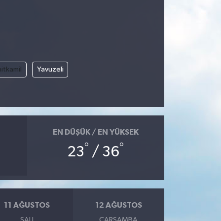
itkamil
Yavuzeli
EN DÜŞÜK / EN YÜKSEK
°
°
23
/ 36
11 AĞUSTOS
12 AĞUSTOS
SALI
ÇARŞAMBA