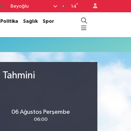
°
Beyoğlu
66
14
05
Politika
Sağlık
Spor
18
22
54
11
u Tahmini
06 Ağustos Perşembe
06:00