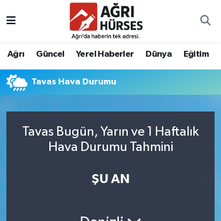
Hava Durumu
Ağrı
Güncel
Yerel Haberler
Dünya
Eğitim
Trafik Durumu
Tavas Hava Durumu
Süper Lig Puan Durumu ve Fikstür
Tüm Manşetler
Tavas Bugün, Yarın ve 1 Haftalık
Son Dakika Haberleri
Hava Durumu Tahmini
Haber Arşivi
ŞU AN