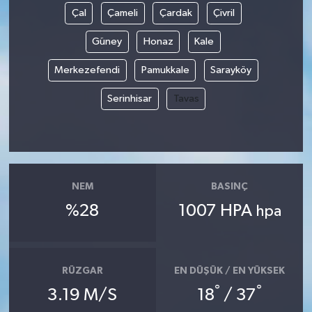
Çal
Çameli
Çardak
Çivril
Güney
Honaz
Kale
Merkezefendi
Pamukkale
Sarayköy
Serinhisar
Tavas
NEM
BASINÇ
%28
1007 HPA
hpa
RÜZGAR
EN DÜŞÜK / EN YÜKSEK
°
°
3.19 M/S
18
/ 37