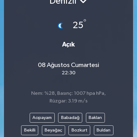
Denizli
°
25
Açık
08 Ağustos Cumartesi
22:30
Nem: %28, Basınç: 1007 hpa hPa,
Rüzgar: 3.19 m/s
Acıpayam
Babadağ
Baklan
Bekilli
Beyağaç
Bozkurt
Buldan