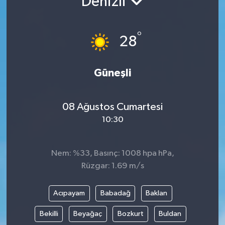
Denizli
°
28
Güneşli
08 Ağustos Cumartesi
10:30
Nem: %33, Basınç: 1008 hpa hPa,
Rüzgar: 1.69 m/s
Acıpayam
Babadağ
Baklan
Bekilli
Beyağaç
Bozkurt
Buldan