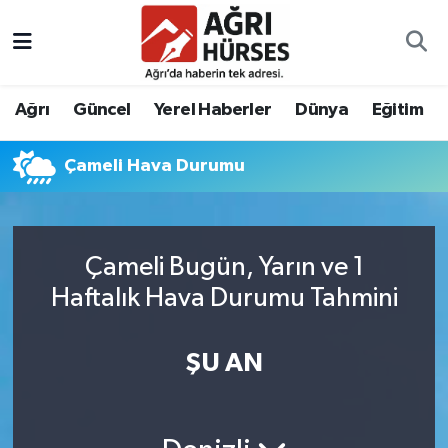
Hava Durumu
Ağrı
Güncel
Yerel Haberler
Dünya
Eğitim
Trafik Durumu
Çameli Hava Durumu
Süper Lig Puan Durumu ve Fikstür
Tüm Manşetler
Çameli Bugün, Yarın ve 1
Son Dakika Haberleri
Haftalık Hava Durumu Tahmini
Haber Arşivi
ŞU AN