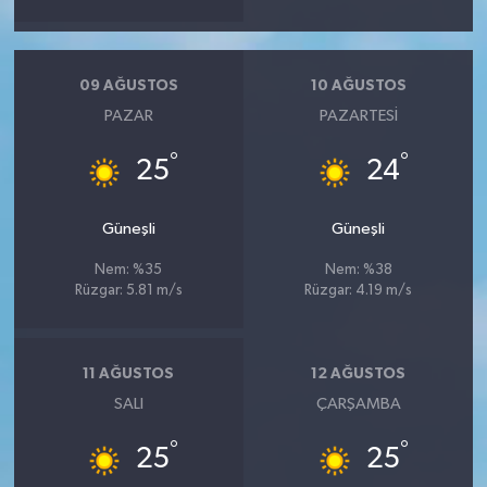
09 AĞUSTOS
10 AĞUSTOS
PAZAR
PAZARTESI
°
°
25
24
Güneşli
Güneşli
Nem: %35
Nem: %38
Rüzgar: 5.81 m/s
Rüzgar: 4.19 m/s
11 AĞUSTOS
12 AĞUSTOS
SALI
ÇARŞAMBA
°
°
25
25