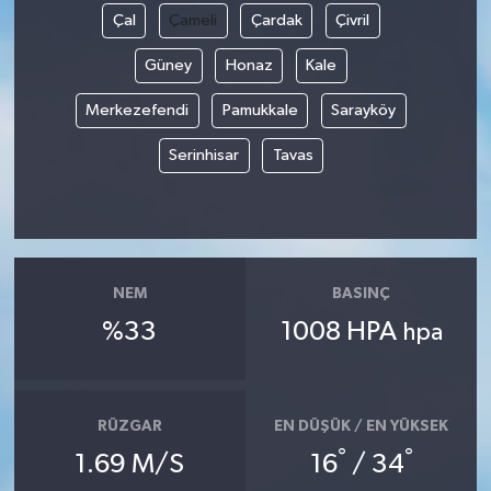
Çal
Çameli
Çardak
Çivril
Güney
Honaz
Kale
Merkezefendi
Pamukkale
Sarayköy
Serinhisar
Tavas
NEM
BASINÇ
%33
1008 HPA
hpa
RÜZGAR
EN DÜŞÜK / EN YÜKSEK
°
°
1.69 M/S
16
/ 34