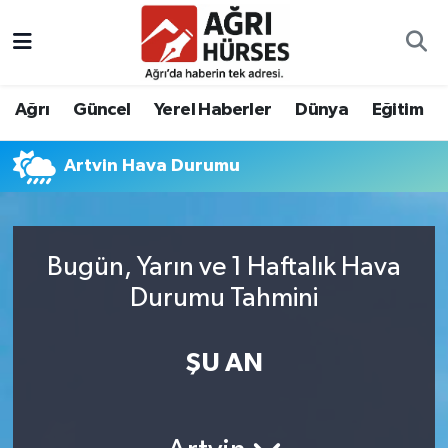
Hava Durumu
Ağrı
Güncel
Yerel Haberler
Dünya
Eğitim
Trafik Durumu
Artvin Hava Durumu
Süper Lig Puan Durumu ve Fikstür
Tüm Manşetler
Bugün, Yarın ve 1 Haftalık Hava
Son Dakika Haberleri
Durumu Tahmini
Haber Arşivi
ŞU AN