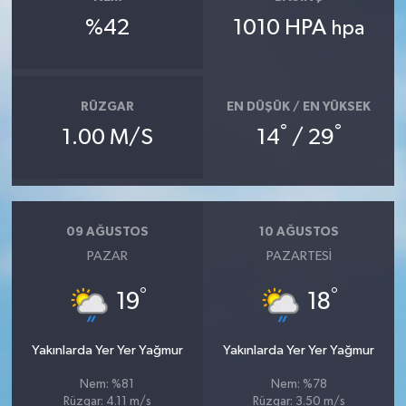
%42
1010 HPA
hpa
RÜZGAR
EN DÜŞÜK / EN YÜKSEK
°
°
1.00 M/S
14
/ 29
09 AĞUSTOS
10 AĞUSTOS
PAZAR
PAZARTESI
°
°
19
18
Yakınlarda Yer Yer Yağmur
Yakınlarda Yer Yer Yağmur
Nem: %81
Nem: %78
Rüzgar: 4.11 m/s
Rüzgar: 3.50 m/s