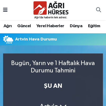
Hava Durumu
Ağrı
Güncel
Yerel Haberler
Dünya
Eğitim
Trafik Durumu
Artvin Hava Durumu
Süper Lig Puan Durumu ve Fikstür
Tüm Manşetler
Bugün, Yarın ve 1 Haftalık Hava
Son Dakika Haberleri
Durumu Tahmini
Haber Arşivi
ŞU AN