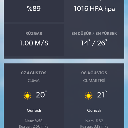
%89
1016 HPA
hpa
RÜZGAR
EN DÜŞÜK / EN YÜKSEK
°
°
1.00 M/S
14
/ 26
07 AĞUSTOS
08 AĞUSTOS
CUMA
CUMARTESI
°
°
20
21
Güneşli
Güneşli
Nem: %58
Nem: %62
Rüzgar: 2.50 m/s
Rüzgar: 3.19 m/s