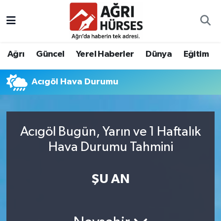
Hava Durumu
Ağrı
Güncel
Yerel Haberler
Dünya
Eğitim
Trafik Durumu
Acıgöl Hava Durumu
Süper Lig Puan Durumu ve Fikstür
Tüm Manşetler
Acıgöl Bugün, Yarın ve 1 Haftalık
Son Dakika Haberleri
Hava Durumu Tahmini
Haber Arşivi
ŞU AN