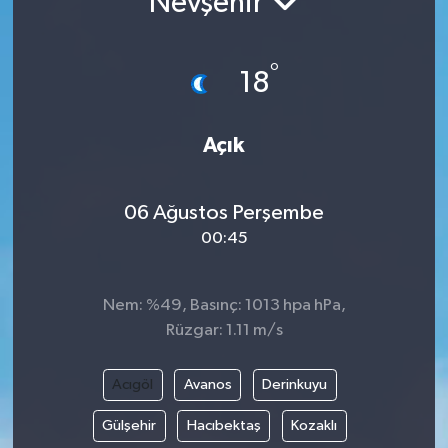
Nevşehir
°
18
Açık
06 Ağustos Perşembe
00:45
Nem: %49, Basınç: 1013 hpa hPa,
Rüzgar: 1.11 m/s
Acıgöl
Avanos
Derinkuyu
Gülşehir
Hacıbektaş
Kozaklı