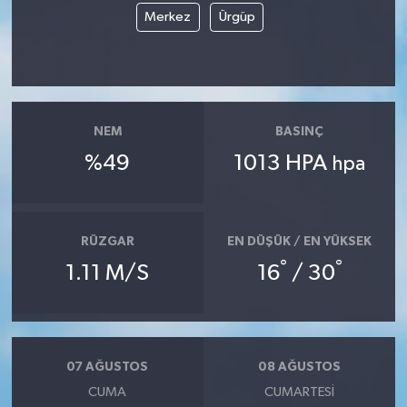
Merkez
Ürgüp
NEM
BASINÇ
%49
1013 HPA
hpa
RÜZGAR
EN DÜŞÜK / EN YÜKSEK
°
°
1.11 M/S
16
/ 30
07 AĞUSTOS
08 AĞUSTOS
CUMA
CUMARTESI