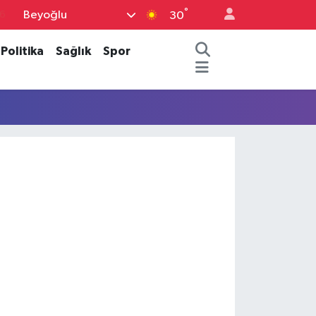
°
Beyoğlu
6
30
7
Politika
Sağlık
Spor
1
2
2
4