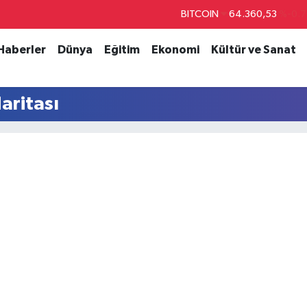
BITCOIN
64.360,53
%-0.7
DOLAR
47,7069
%0.1
 Haberler
Dünya
Eğitim
Ekonomi
Kültür ve Sanat
EURO
55,0265
%0.0
STERLİN
64,1897
%0.0
aritası
GRAM ALTIN
6618.49
%2.1
BİST100
13.887
%6