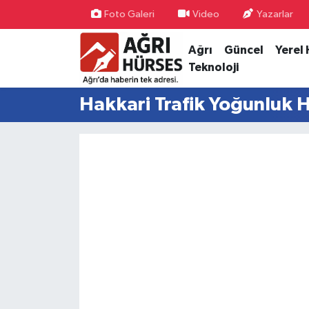
Foto Galeri
Video
Yazarlar
Ağrı
Güncel
Yerel
Hava Durumu
Teknoloji
Trafik Durumu
Hakkari Trafik Yoğunluk H
Süper Lig Puan Durumu ve Fikstür
Tüm Manşetler
Son Dakika Haberleri
Haber Arşivi