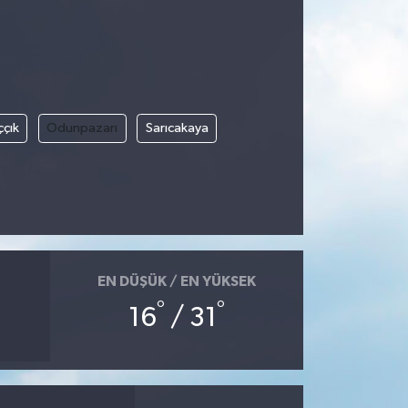
ççık
Odunpazarı
Sarıcakaya
EN DÜŞÜK / EN YÜKSEK
°
°
16
/ 31