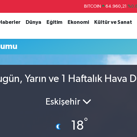
BITCOIN
64.960,21
%0.
DOLAR
47,7436
%0.
 Haberler
Dünya
Eğitim
Ekonomi
Kültür ve Sanat
EURO
55,2510
%0.
STERLİN
64,4811
%0.
rumu
GRAM ALTIN
6648.99
%2.
BİST100
13.779
%-
gün, Yarın ve 1 Haftalık Hava 
Eskişehir
°
18