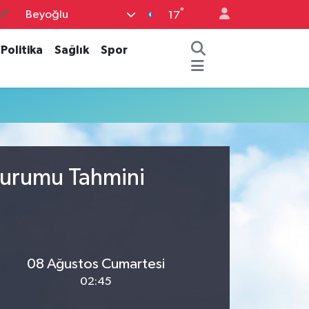
°
Beyoğlu
87
17
18
Politika
Sağlık
Spor
32
38
59
14
Durumu Tahmini
08 Ağustos Cumartesi
02:45