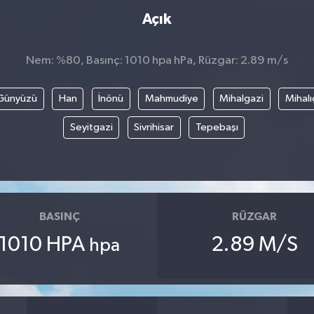
Açık
Nem: %80, Basınç: 1010 hpa hPa, Rüzgar: 2.89 m/s
Günyüzü
Han
İnönü
Mahmudiye
Mihalgazi
Mihalı
Seyitgazi
Sivrihisar
Tepebaşı
BASINÇ
RÜZGAR
1010 HPA
2.89 M/S
hpa