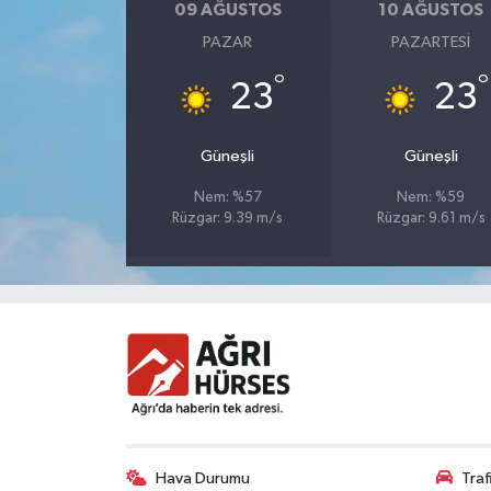
09 AĞUSTOS
10 AĞUSTOS
PAZAR
PAZARTESI
°
°
23
23
Güneşli
Güneşli
Nem: %57
Nem: %59
Rüzgar: 9.39 m/s
Rüzgar: 9.61 m/s
Hava Durumu
Tra