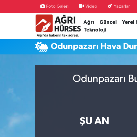
Foto Galeri
Video
Yazarlar
Ağrı
Güncel
Yerel
Hava Durumu
Teknoloji
Trafik Durumu
Odunpazarı Hava Du
Süper Lig Puan Durumu ve Fikstür
Tüm Manşetler
Odunpazarı Bu
Son Dakika Haberleri
Haber Arşivi
ŞU AN