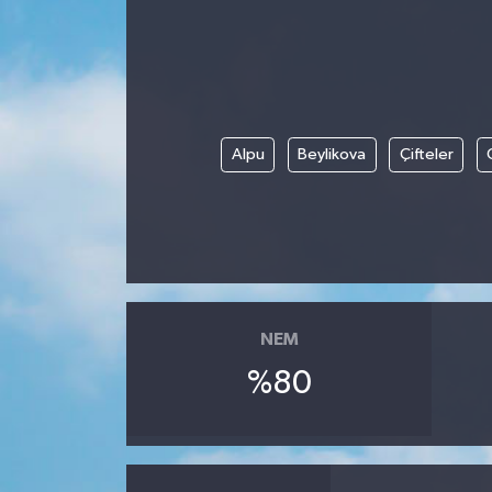
Alpu
Beylikova
Çifteler
NEM
%80