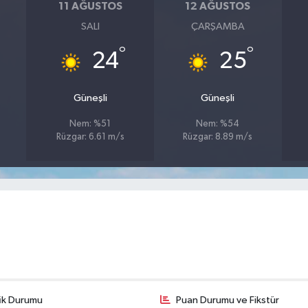
11 AĞUSTOS
12 AĞUSTOS
SALI
ÇARŞAMBA
°
°
24
25
Güneşli
Güneşli
Nem: %51
Nem: %54
Rüzgar: 6.61 m/s
Rüzgar: 8.89 m/s
fik Durumu
Puan Durumu ve Fikstür