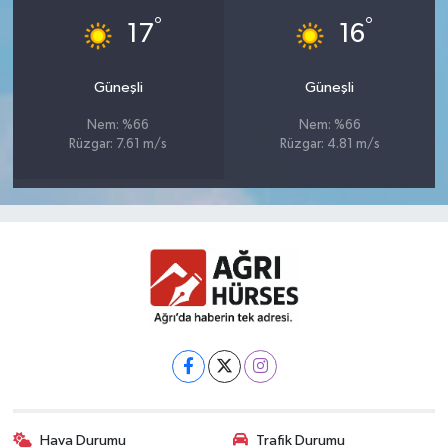
°
°
17
16
Güneşli
Güneşli
Nem: %66
Nem: %66
Rüzgar: 7.61 m/s
Rüzgar: 4.81 m/s
Hava Durumu
Trafik Durumu