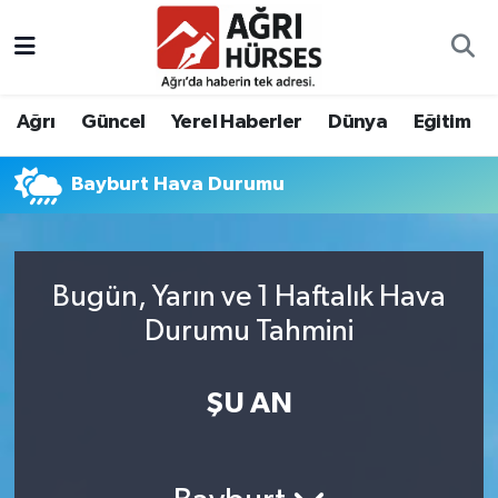
Hava Durumu
Ağrı
Güncel
Yerel Haberler
Dünya
Eğitim
Trafik Durumu
Bayburt Hava Durumu
Süper Lig Puan Durumu ve Fikstür
Tüm Manşetler
Bugün, Yarın ve 1 Haftalık Hava
Son Dakika Haberleri
Durumu Tahmini
Haber Arşivi
ŞU AN