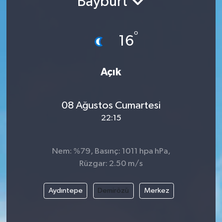
Bayburt
°
16
Açık
08 Ağustos Cumartesi
22:15
Nem: %79, Basınç: 1011 hpa hPa,
Rüzgar: 2.50 m/s
Aydıntepe
Demirözü
Merkez