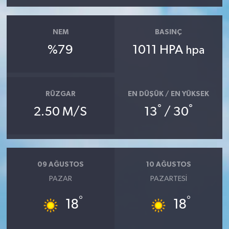
NEM
BASINÇ
%79
1011 HPA
hpa
RÜZGAR
EN DÜŞÜK / EN YÜKSEK
°
°
2.50 M/S
13
/ 30
09 AĞUSTOS
10 AĞUSTOS
PAZAR
PAZARTESI
°
°
18
18