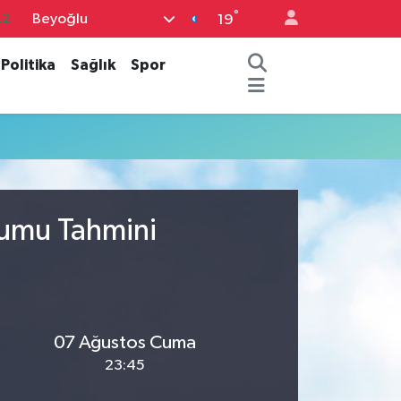
°
Beyoğlu
.2
19
18
Politika
Sağlık
Spor
32
38
59
19
rumu Tahmini
07 Ağustos Cuma
23:45