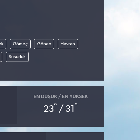
ek
Gömeç
Gönen
Havran
Susurluk
EN DÜŞÜK / EN YÜKSEK
°
°
23
/ 31