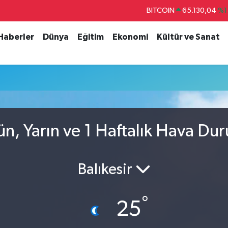
BITCOIN
65.130,04
%1
DOLAR
47,7436
%0.
 Haberler
Dünya
Eğitim
Ekonomi
Kültür ve Sanat
EURO
55,2510
%0.
STERLİN
64,4811
%0.
GRAM ALTIN
6648.99
%2.
BİST100
13.773
%-
ün, Yarın ve 1 Haftalık Hava Du
Balıkesir
°
25