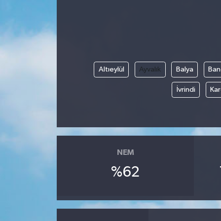
Altıeylül
Ayvalık
Balya
Ban
İvrindi
Kar
NEM
%62