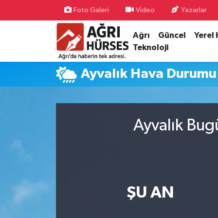
Foto Galeri
Video
Yazarlar
Ağrı
Güncel
Yerel
Hava Durumu
Teknoloji
Trafik Durumu
Ayvalık Hava Durumu
Süper Lig Puan Durumu ve Fikstür
Tüm Manşetler
Ayvalık Bug
Son Dakika Haberleri
Haber Arşivi
ŞU AN