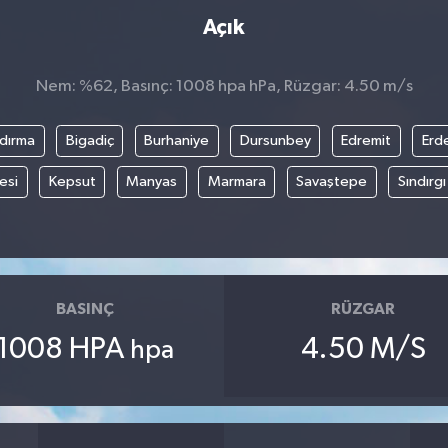
Açık
Nem: %62, Basınç: 1008 hpa hPa, Rüzgar: 4.50 m/s
dırma
Bigadiç
Burhaniye
Dursunbey
Edremit
Erd
esi
Kepsut
Manyas
Marmara
Savaştepe
Sındırgı
BASINÇ
RÜZGAR
1008 HPA
4.50 M/S
hpa