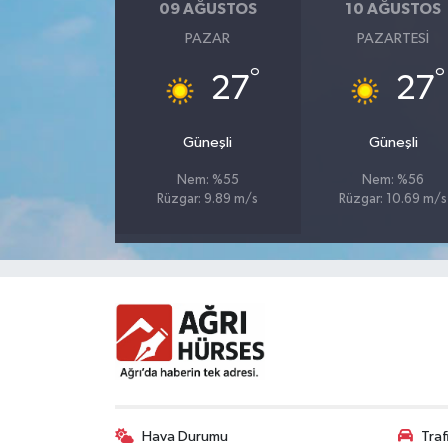
09 AĞUSTOS
10 AĞUSTOS
PAZAR
PAZARTESI
°
°
27
27
Güneşli
Güneşli
Nem: %55
Nem: %56
Rüzgar: 9.89 m/s
Rüzgar: 10.69 m/s
Hava Durumu
Tra