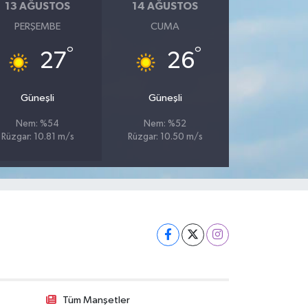
13 AĞUSTOS
14 AĞUSTOS
PERŞEMBE
CUMA
°
°
27
26
Güneşli
Güneşli
Nem: %54
Nem: %52
Rüzgar: 10.81 m/s
Rüzgar: 10.50 m/s
Tüm Manşetler