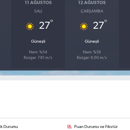
11 AĞUSTOS
12 AĞUSTOS
SALI
ÇARŞAMBA
°
°
27
27
Güneşli
Güneşli
Nem: %54
Nem: %56
Rüzgar: 7.81 m/s
Rüzgar: 9.00 m/s
fik Durumu
Puan Durumu ve Fikstür