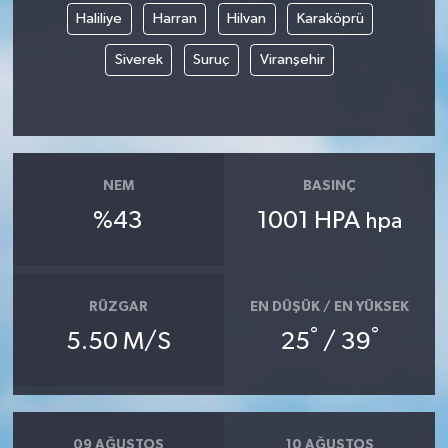
Haliliye
Harran
Hilvan
Karaköprü
Siverek
Suruç
Viranşehir
NEM
BASINÇ
%43
1001 HPA
hpa
RÜZGAR
EN DÜŞÜK / EN YÜKSEK
°
°
5.50 M/S
25
/ 39
09 AĞUSTOS
10 AĞUSTOS