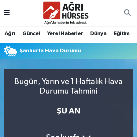
Hava Durumu
Ağrı
Güncel
Yerel Haberler
Dünya
Eğitim
Trafik Durumu
Şanlıurfa Hava Durumu
Süper Lig Puan Durumu ve Fikstür
Tüm Manşetler
Bugün, Yarın ve 1 Haftalık Hava
Son Dakika Haberleri
Durumu Tahmini
Haber Arşivi
ŞU AN