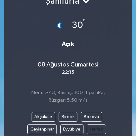
Şanlıurfa
°
30
Açık
08 Ağustos Cumartesi
22:15
Nem: %43, Basınç: 1001 hpa hPa,
Rüzgar: 5.50 m/s
Akçakale
Birecik
Bozova
Ceylanpınar
Eyyübiye
Halfeti