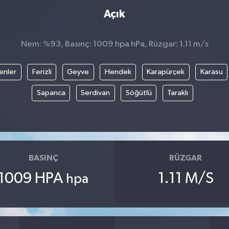
Açık
Nem: %93, Basınç: 1009 hpa hPa, Rüzgar: 1.11 m/s
enler
Ferizli
Geyve
Hendek
Karapürçek
Karasu
Sapanca
Serdivan
Söğütlü
Taraklı
BASINÇ
RÜZGAR
1009 HPA
1.11 M/S
hpa