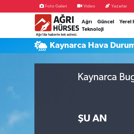
Foto Galeri
Video
Yazarlar
Ağrı
Güncel
Yerel
Hava Durumu
Teknoloji
Trafik Durumu
Kaynarca Hava Duru
Süper Lig Puan Durumu ve Fikstür
Tüm Manşetler
Kaynarca Bug
Son Dakika Haberleri
Haber Arşivi
ŞU AN