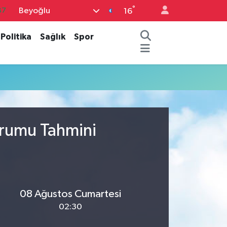
°
Beyoğlu
87
16
18
Politika
Sağlık
Spor
32
38
03
14
urumu Tahmini
08 Ağustos Cumartesi
02:30