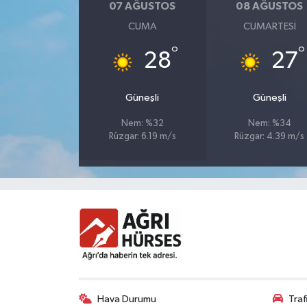
07 AĞUSTOS
08 AĞUSTOS
CUMA
CUMARTESI
°
°
28
27
Güneşli
Güneşli
Nem: %32
Nem: %34
Rüzgar: 6.19 m/s
Rüzgar: 4.39 m/s
Hava Durumu
Tra