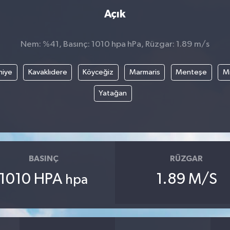
Açık
Nem: %41, Basınç: 1010 hpa hPa, Rüzgar: 1.89 m/s
hiye
Kavaklıdere
Köyceğiz
Marmaris
Menteşe
Mi
Yatağan
BASINÇ
RÜZGAR
1010 HPA
1.89 M/S
hpa