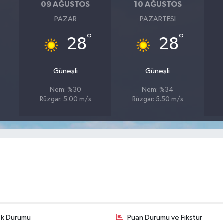
09 AĞUSTOS
10 AĞUSTOS
PAZAR
PAZARTESI
°
°
28
28
Güneşli
Güneşli
Nem: %30
Nem: %34
Rüzgar: 5.00 m/s
Rüzgar: 5.50 m/s
fik Durumu
Puan Durumu ve Fikstür