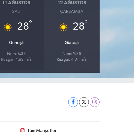
11 AĞUSTOS
12 AĞUSTOS
SALI
ÇARŞAMBA
°
°
28
28
Güneşli
Güneşli
Nem: %33
Nem: %36
Rüzgar: 4.89 m/s
Rüzgar: 4.81 m/s
Tüm Manşetler