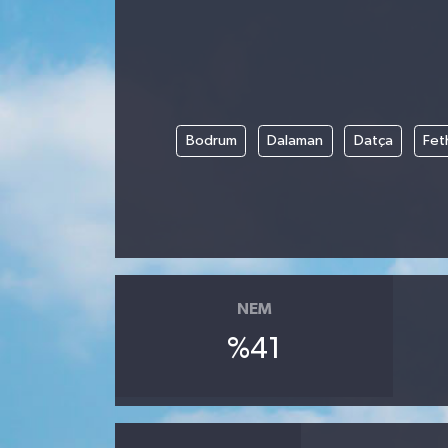
Bodrum
Dalaman
Datça
Fet
NEM
%41