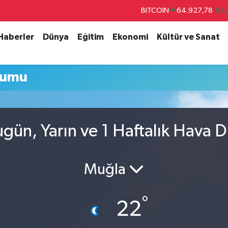
BITCOIN
64.927,78
%1.
DOLAR
47,5894
%0.
 Haberler
Dünya
Eğitim
Ekonomi
Kültür ve Sanat
EURO
55,0398
%-0.
STERLİN
64,1581
%0.
rumu
GRAM ALTIN
6527.85
%0.
BİST100
13.703
%
gün, Yarın ve 1 Haftalık Hava 
Muğla
°
22