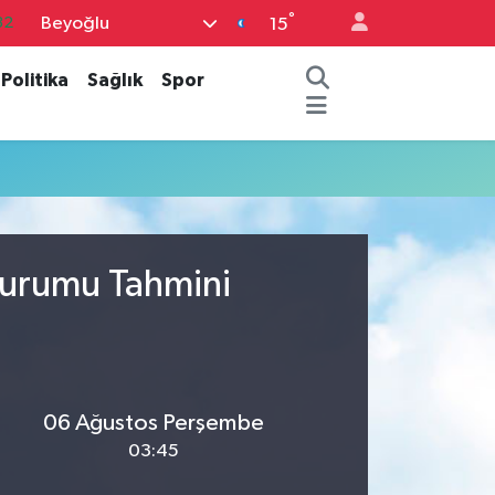
°
Beyoğlu
32
15
08
Politika
Sağlık
Spor
02
16
54
11
Durumu Tahmini
06 Ağustos Perşembe
03:45