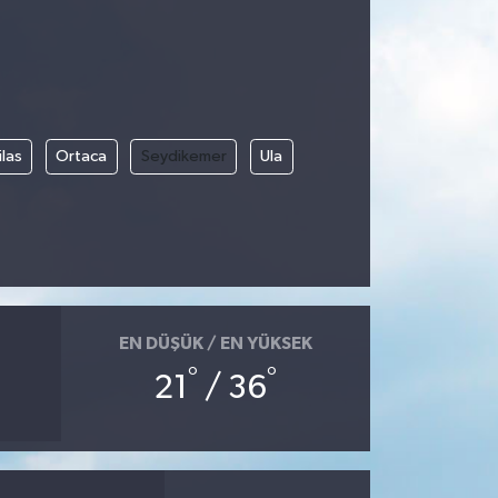
las
Ortaca
Seydikemer
Ula
EN DÜŞÜK / EN YÜKSEK
°
°
21
/ 36