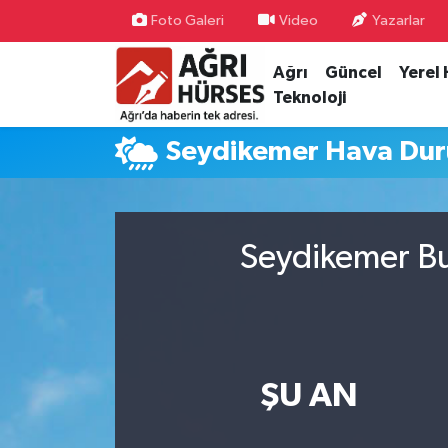
Foto Galeri
Video
Yazarlar
Ağrı
Güncel
Yerel
Hava Durumu
Teknoloji
Trafik Durumu
Seydikemer Hava Du
Süper Lig Puan Durumu ve Fikstür
Tüm Manşetler
Seydikemer Bu
Son Dakika Haberleri
Haber Arşivi
ŞU AN