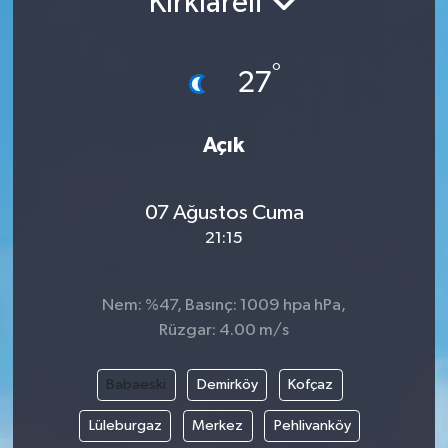
Kırklareli
°
27
Açık
07 Ağustos Cuma
21:15
Nem: %47, Basınç: 1009 hpa hPa,
Rüzgar: 4.00 m/s
Babaeski
Demirköy
Kofçaz
Lüleburgaz
Merkez
Pehlivanköy