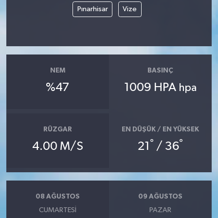
Pınarhisar
Vize
NEM
BASINÇ
%47
1009 HPA
hpa
RÜZGAR
EN DÜŞÜK / EN YÜKSEK
°
°
4.00 M/S
21
/ 36
08 AĞUSTOS
09 AĞUSTOS
CUMARTESI
PAZAR