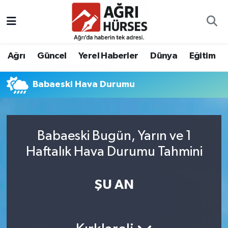
Hava Durumu
Ağrı
Güncel
Yerel Haberler
Dünya
Eğitim
Trafik Durumu
Babaeski Hava Durumu
Süper Lig Puan Durumu ve Fikstür
Tüm Manşetler
Babaeski Bugün, Yarın ve 1
Son Dakika Haberleri
Haftalık Hava Durumu Tahmini
Haber Arşivi
ŞU AN