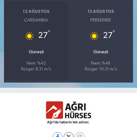
12 AĞUSTOS
13 AĞUSTOS
ÇARŞAMBA
PERŞEMBE
°
°
27
27
Güneşli
Güneşli
Nem: %42
Nem: %46
Rüzgar: 8.31 m/s
Rüzgar: 10.31 m/s