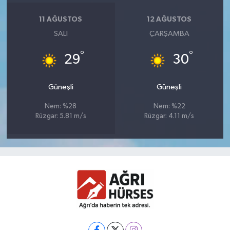
11 AĞUSTOS
12 AĞUSTOS
SALI
ÇARŞAMBA
°
°
29
30
Güneşli
Güneşli
Nem: %28
Nem: %22
Rüzgar: 5.81 m/s
Rüzgar: 4.11 m/s