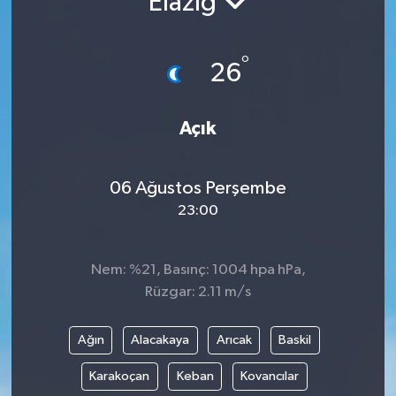
Elazığ
°
26
Açık
06 Ağustos Perşembe
23:00
Nem: %21, Basınç: 1004 hpa hPa,
Rüzgar: 2.11 m/s
Ağın
Alacakaya
Arıcak
Baskil
Karakoçan
Keban
Kovancılar