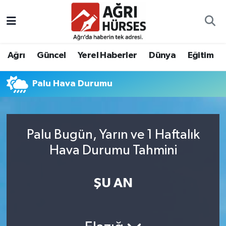
Hava Durumu
Ağrı
Güncel
Yerel Haberler
Dünya
Eğitim
Trafik Durumu
Palu Hava Durumu
Süper Lig Puan Durumu ve Fikstür
Tüm Manşetler
Palu Bugün, Yarın ve 1 Haftalık
Son Dakika Haberleri
Hava Durumu Tahmini
Haber Arşivi
ŞU AN