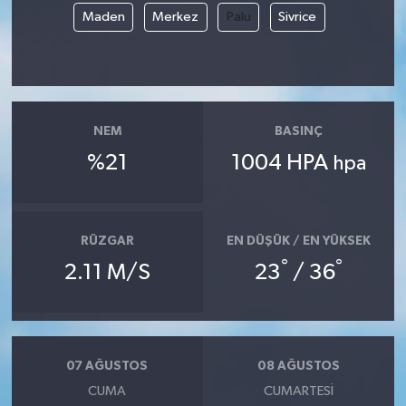
Maden
Merkez
Palu
Sivrice
NEM
BASINÇ
%21
1004 HPA
hpa
RÜZGAR
EN DÜŞÜK / EN YÜKSEK
°
°
2.11 M/S
23
/ 36
07 AĞUSTOS
08 AĞUSTOS
CUMA
CUMARTESI