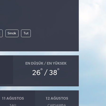
t
Sincik
Tut
EN DÜŞÜK / EN YÜKSEK
°
°
26
/ 38
11 AĞUSTOS
12 AĞUSTOS
SALI
ÇARŞAMBA