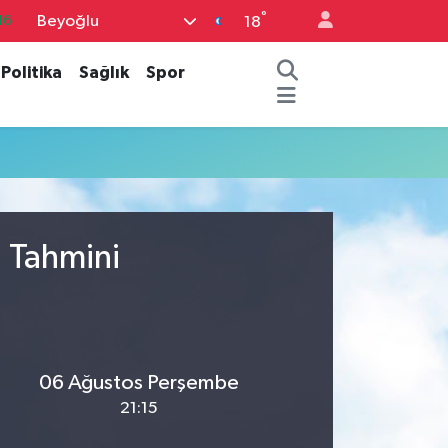
°
Beyoğlu
16
18
06
Politika
Sağlık
Spor
02
.2
12
70
u Tahmini
06 Ağustos Perşembe
21:15