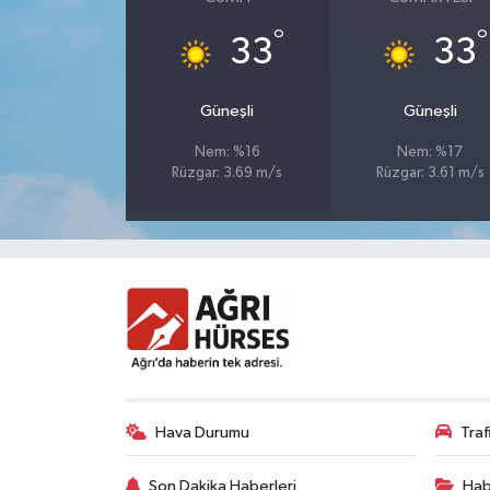
°
°
33
33
Güneşli
Güneşli
Nem: %16
Nem: %17
Rüzgar: 3.69 m/s
Rüzgar: 3.61 m/s
Hava Durumu
Tra
Son Dakika Haberleri
Hab