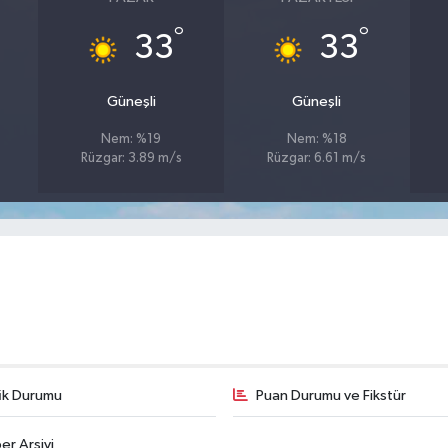
°
°
33
33
Güneşli
Güneşli
Nem: %19
Nem: %18
Rüzgar: 3.89 m/s
Rüzgar: 6.61 m/s
fik Durumu
Puan Durumu ve Fikstür
er Arşivi