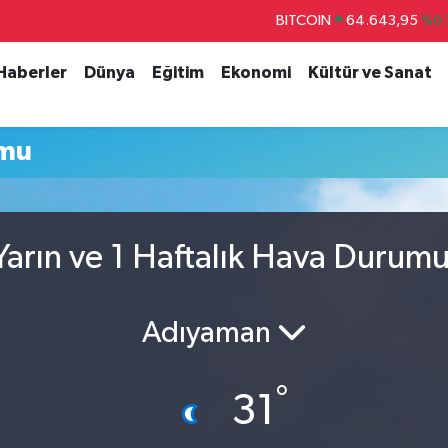
BITCOIN
64.643,95
%0.
DOLAR
47,6006
%0.
 Haberler
Dünya
Eğitim
Ekonomi
Kültür ve Sanat
EURO
55,0250
%0.
STERLİN
64,2398
%0
umu
GRAM ALTIN
6500.87
%0.
BİST100
13.799
%
arın ve 1 Haftalık Hava Durum
Adıyaman
°
31