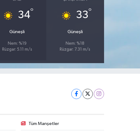
°
°
34
33
Güneşli
Güneşli
Nem: %19
Nem: %18
Rüzgar: 5.11 m/s
Rüzgar: 7.31 m/s
Tüm Manşetler