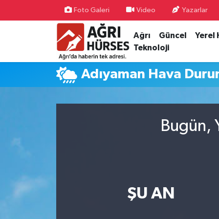
Foto Galeri
Video
Yazarlar
Ağrı
Güncel
Yerel
Hava Durumu
Teknoloji
Trafik Durumu
Adıyaman Hava Dur
Süper Lig Puan Durumu ve Fikstür
Tüm Manşetler
Bugün, Y
Son Dakika Haberleri
Haber Arşivi
ŞU AN