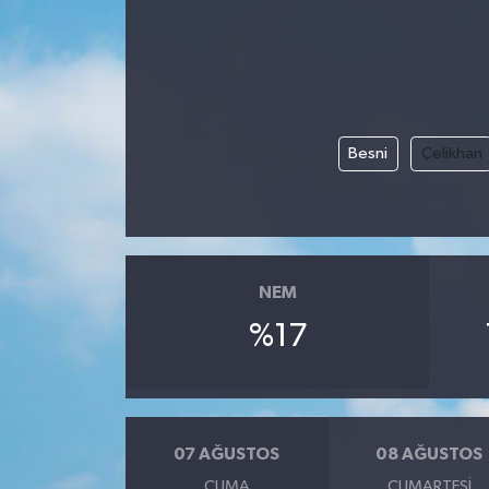
Besni
Çelikhan
NEM
%17
07 AĞUSTOS
08 AĞUSTOS
CUMA
CUMARTESI