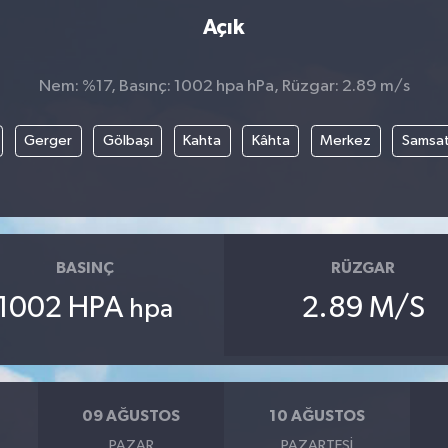
Açık
Nem: %17, Basınç: 1002 hpa hPa, Rüzgar: 2.89 m/s
Gerger
Gölbaşı
Kahta
Kâhta
Merkez
Samsa
BASINÇ
RÜZGAR
1002 HPA
2.89 M/S
hpa
09 AĞUSTOS
10 AĞUSTOS
PAZAR
PAZARTESI