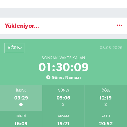
Yükleniyor...
AĞRI
08.08.2026
SONRAKI VAKTE KALAN
01:30:08
Güneş Namazı
İMSAK
GÜNEŞ
ÖĞLE
03:29
05:06
12:19
İKINDI
AKŞAM
YATSI
16:09
19:21
20:52