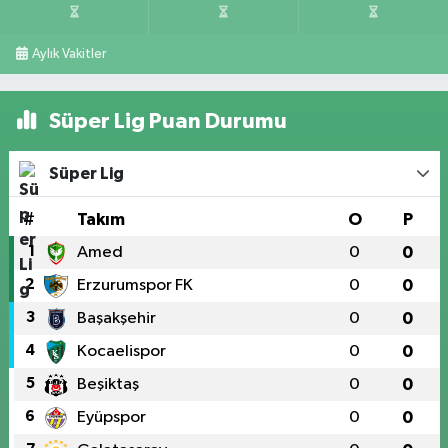
Aylık Vakitler
Süper Lig Puan Durumu
Süper Lig
#
Takım
O
P
1
Amed
0
0
2
Erzurumspor FK
0
0
3
Başakşehir
0
0
4
Kocaelispor
0
0
5
Beşiktaş
0
0
6
Eyüpspor
0
0