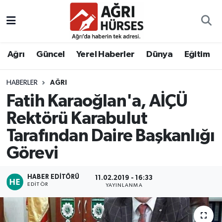
Hava Durumu
Ağrı
Güncel
Yerel Haberler
Dünya
Eğitim
Trafik Durumu
HABERLER
AĞRI
Süper Lig Puan Durumu ve Fikstür
Fatih Karaoğlan'a, AİÇÜ
Tüm Manşetler
Rektörü Karabulut
Tarafından Daire Başkanlığı
Son Dakika Haberleri
Görevi
Haber Arşivi
HABER EDITÖRÜ
11.02.2019 - 16:33
EDITÖR
YAYINLANMA