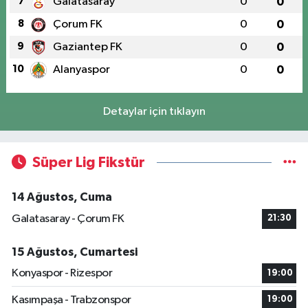
7
Galatasaray
0
0
8
Çorum FK
0
0
9
Gaziantep FK
0
0
10
Alanyaspor
0
0
Detaylar için tıklayın
Süper Lig Fikstür
14 Ağustos, Cuma
Galatasaray - Çorum FK
21:30
15 Ağustos, Cumartesi
Konyaspor - Rizespor
19:00
Kasımpaşa - Trabzonspor
19:00